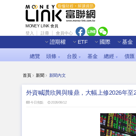
MONEY LINK 會員
登入
註冊
會員中心
證期權
ETF
國際
基金
總覽
頭條
台股
基金
總經
債匯
▼
▼
▼
首頁
新聞
新聞內文
外資喊讚欣興與臻鼎，大幅上修2026年至2
今日焦點
2026/06/12