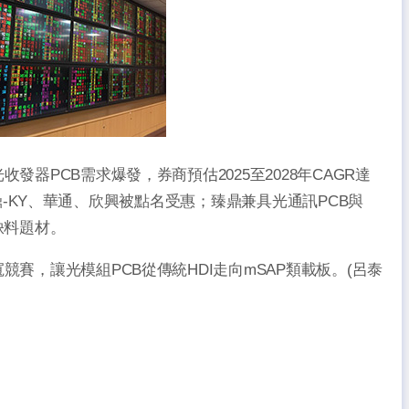
器PCB需求爆發，券商預估2025至2028年CAGR達
程。臻鼎-KY、華通、欣興被點名受惠；臻鼎兼具光通訊PCB與
s缺料題材。
賽，讓光模組PCB從傳統HDI走向mSAP類載板。(呂泰