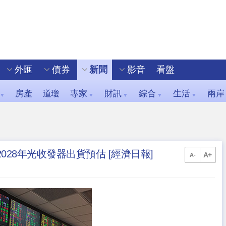
外匯
債券
新聞
影音
看盤
房產
道瓊
專家
財訊
綜合
生活
兩岸
▼
▼
▼
▼
▼
028年光收發器出貨預估 [經濟日報]
A+
A-