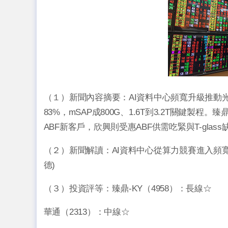
（１）新聞內容摘要：AI資料中心頻寬升級推動光收發
83%，mSAP成800G、1.6T到3.2T關鍵製
ABF新客戶，欣興則受惠ABF供需吃緊與T-glas
（２）新聞解讀：AI資料中心從算力競賽進入頻寬競
德)
（３）投資評等：臻鼎-KY（4958）：長線☆
華通（2313）：中線☆