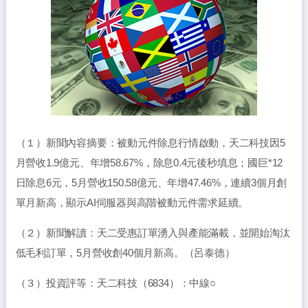
（１）新聞內容摘要：被動元件除息行情啟動，天二科技因5
月營收1.9億元、年增58.67%，除息0.4元後秒填息；國巨*12
日除息6元，5月營收150.58億元、年增47.46%，連續3個月創
單月新高，顯示AI伺服器與高階被動元件需求延續。
（２）新聞解讀：天二受惠訂單湧入與產能滿載，並開始淘汰
低毛利訂單，5月營收創40個月新高。（呂泰德）
（３）投資評等：天二科技（6834）：中線○