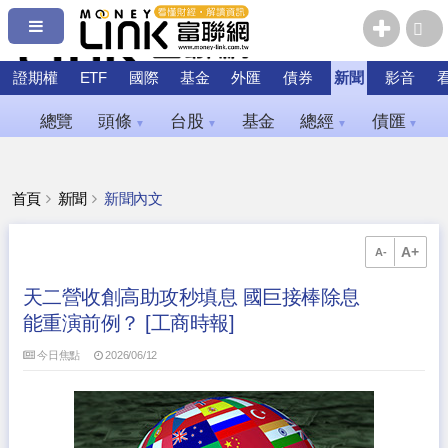
證期權
ETF
國際
基金
外匯
債券
新聞
影音
總覽
頭條
台股
基金
總經
債匯
▼
▼
▼
▼
首頁
新聞
新聞內文
A+
A-
天二營收創高助攻秒填息 國巨接棒除息
能重演前例？ [工商時報]
今日焦點
2026/06/12