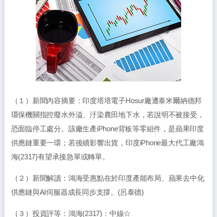
（１）新聞內容摘要：印度塔塔電子Hosur廠遭泰米爾納德邦
環保機關指控廢水外溢、汙染農田地下水，若說明不被接受，
恐面臨停工處分。該廠生產iPhone背板等零組件，是蘋果印度
供應鏈重要一環；若後續影響出貨，印度iPhone最大代工廠鴻
海(2317)有望承接急單或轉單。
（２）新聞解讀：鴻海受惠點在於印度產能布局、蘋果去中化
供應鏈與AI伺服器成長同步支撐。(呂泰德)
（３）投資評等：鴻海(2317)：中線☆