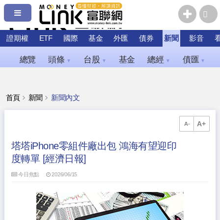
證期權
ETF
國際
基金
外匯
債券
新聞
影音
總覽
頭條
台股
基金
總經
債匯
▼
▼
▼
▼
首頁
新聞
新聞內文
A+
A-
塔塔iPhone零組件廠出包 鴻海有望迎印
度轉單 [經濟日報]
今日焦點
2026/06/15