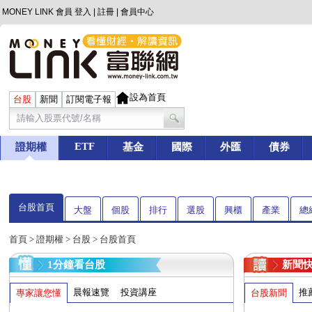
MONEY LINK 會員
登入
|
註冊
|
會員中心
設為首頁
台股
新聞
訂閱電子報
ETF
證期權
基金
國際
外匯
債券
台股首頁
大盤
個股
排行
選股
興櫃
產業
總
首頁
>
證期權
>
台股
> 台股首頁
1分鐘看台股
新聞
晨報速覽
投資講座
推
專家讓您懂
台股新聞