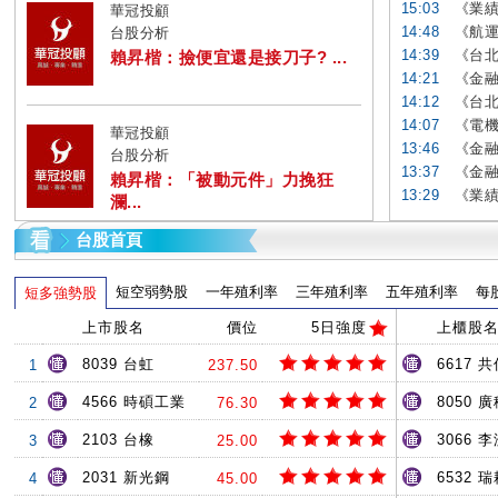
15:03
《業績
華冠投顧
14:48
《航運
台股分析
14:39
《台北
賴昇楷：撿便宜還是接刀子? ...
14:21
《金融
14:12
《台北
14:07
《電機
華冠投顧
13:46
《金融
台股分析
13:37
《金融
賴昇楷：「被動元件」力挽狂
13:29
《業績
瀾...
台股首頁
短空弱勢股
一年殖利率
三年殖利率
五年殖利率
每
短多強勢股
上市股名
價位
5日強度
上櫃股
8039 台虹
6617 共
1
237.50
4566 時碩工業
8050 
2
76.30
2103 台橡
3066 
3
25.00
2031 新光鋼
6532 
4
45.00