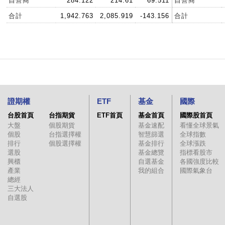
自營商
284.122
214.61
69.511
自營商
合計
1,942.763
2,085.919
-143.156
合計
證期權
ETF
基金
國際
台股首頁
台指期貨
ETF首頁
基金首頁
國際股首頁
大盤
個股期貨
基金速配
看懂全球景氣
個股
台指選擇權
智慧篩選
全球指數
排行
個股選擇權
基金排行
全球漲跌
選股
基金總覽
指標看股市
興櫃
自選基金
各國強度比較
產業
我的組合
國際氣象台
總經
三大法人
自選股