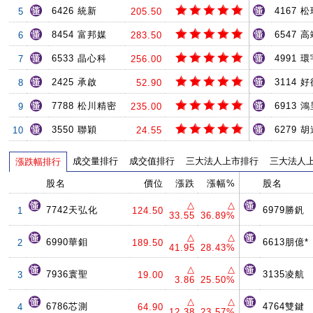
6426 統新
4167 
5
205.50
8454 富邦媒
6547 
6
283.50
6533 晶心科
4991 環
7
256.00
2425 承啟
3114 
8
52.90
7788 松川精密
6913 
9
235.00
3550 聯穎
6279 
10
24.55
成交量排行
成交值排行
三大法人上市排行
三大法人
漲跌幅排行
股名
價位
漲跌
漲幅%
股名
△
△
7742天弘化
6979勝釩
1
124.50
33.55
36.89%
△
△
6990華鉬
6613朋億*
2
189.50
41.95
28.43%
△
△
7936寰聖
3135凌航
3
19.00
3.86
25.50%
△
△
6786芯測
4764雙鍵
4
64.90
12.38
23.57%