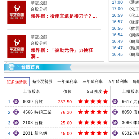
17:00
《通網
華冠投顧
17:00
《化工
台股分析
16:59
《化工
賴昇楷：撿便宜還是接刀子? ...
16:57
《橡膠
16:56
《數雲
16:54
《鋼鐵
華冠投顧
16:49
《颱風
台股分析
16:47
《颱風
賴昇楷：「被動元件」力挽狂
16:45
《颱風
瀾...
台股首頁
短空弱勢股
一年殖利率
三年殖利率
五年殖利率
每
短多強勢股
上市股名
價位
5日強度
上櫃股
8039 台虹
6617 共
1
237.50
4566 時碩工業
8050 
2
76.30
2103 台橡
3066 
3
25.00
2031 新光鋼
6532 
4
45.00