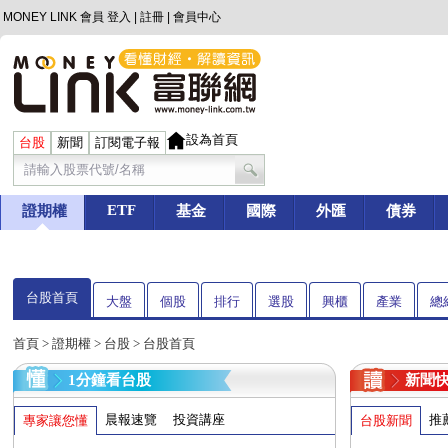
MONEY LINK 會員
登入
|
註冊
|
會員中心
設為首頁
台股
新聞
訂閱電子報
ETF
證期權
基金
國際
外匯
債券
台股首頁
大盤
個股
排行
選股
興櫃
產業
總
首頁
>
證期權
>
台股
> 台股首頁
1分鐘看台股
新聞
晨報速覽
投資講座
推
專家讓您懂
台股新聞