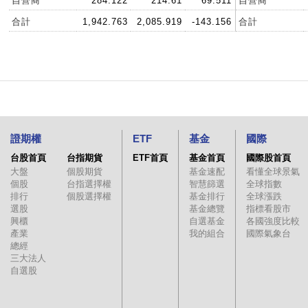
自營商
284.122
214.61
69.511
自營商
合計
1,942.763
2,085.919
-143.156
合計
證期權
ETF
基金
國際
台股首頁
台指期貨
ETF首頁
基金首頁
國際股首頁
大盤
個股期貨
基金速配
看懂全球景氣
個股
台指選擇權
智慧篩選
全球指數
排行
個股選擇權
基金排行
全球漲跌
選股
基金總覽
指標看股市
興櫃
自選基金
各國強度比較
產業
我的組合
國際氣象台
總經
三大法人
自選股