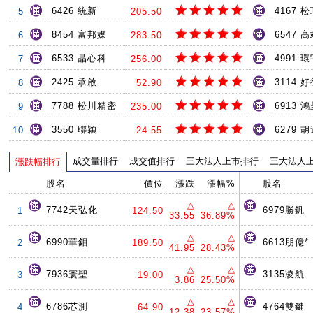
6426 統新
4167 
5
205.50
8454 富邦媒
6547 
6
283.50
6533 晶心科
4991 環
7
256.00
2425 承啟
3114 
8
52.90
7788 松川精密
6913 
9
235.00
3550 聯穎
6279 
10
24.55
成交量排行
成交值排行
三大法人上市排行
三大法人
漲跌幅排行
股名
價位
漲跌
漲幅%
股名
△
△
7742天弘化
6979勝釩
1
124.50
33.55
36.89%
△
△
6990華鉬
6613朋億*
2
189.50
41.95
28.43%
△
△
7936寰聖
3135凌航
3
19.00
3.86
25.50%
△
△
6786芯測
4764雙鍵
4
64.90
12.38
23.57%