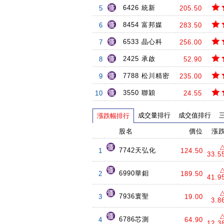
6426 統新
5
205.50
8454 富邦媒
6
283.50
6533 晶心科
7
256.00
2425 承啟
8
52.90
7788 松川精密
9
235.00
3550 聯穎
10
24.55
成交量排行
成交值排行
漲跌幅排行
股名
價位
漲
7742天弘化
1
124.50
33.5
6990華鉬
2
189.50
41.9
7936寰聖
3
19.00
3.8
6786芯測
4
64.90
12.3