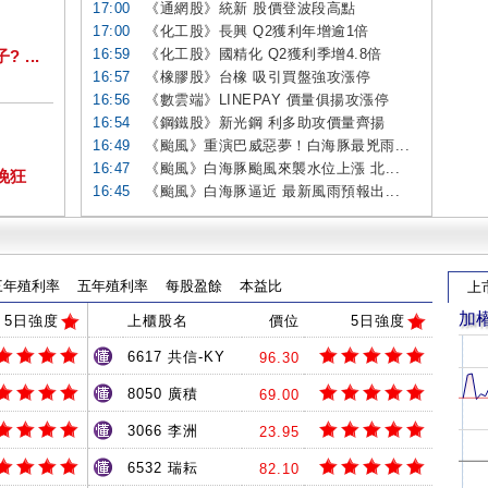
17:00
《通網股》統新 股價登波段高點
17:00
《化工股》長興 Q2獲利年增逾1倍
16:59
《化工股》國精化 Q2獲利季增4.8倍
...
16:57
《橡膠股》台橡 吸引買盤強攻漲停
16:56
《數雲端》LINEPAY 價量俱揚攻漲停
16:54
《鋼鐵股》新光鋼 利多助攻價量齊揚
16:49
《颱風》重演巴威惡夢！白海豚最兇雨...
16:47
《颱風》白海豚颱風來襲水位上漲 北...
挽狂
16:45
《颱風》白海豚逼近 最新風雨預報出...
三年殖利率
五年殖利率
每股盈餘
本益比
上
加
5日強度
上櫃股名
價位
5日強度
6617 共信-KY
96.30
8050 廣積
69.00
3066 李洲
23.95
6532 瑞耘
82.10