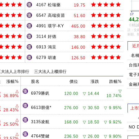
4167 松瑞藥
19.75
17
6547 高端疫苗
51.60
44,2
©精誠
4991 環宇-KY
465.00
註：交易
鉅額、
3114 好德
38.80
近
6913 鴻呈
146.00
名
6279 胡連
126.50
台指
三大法人上市排行
三大法人上櫃排行
電子
跌
漲幅%
股名
價位
漲跌
跌幅%
金融
△
△
▽
6979勝釩
120.00
▽ 14.44
5
36.89%
10.74%
△
△
6613朋億*
276.00
▽ 30.50
▽ 9.95%
上市
5
28.43%
△
△
3135凌航
168.00
▽ 18.50
▽ 9.92%
6
25.50%
NO 
△
△
4764雙鍵
236.50
▽ 26.00
▽ 9.90%
8
23.57%