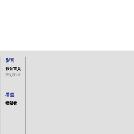
影音
影音首頁
投顧影音
看盤
輕鬆看