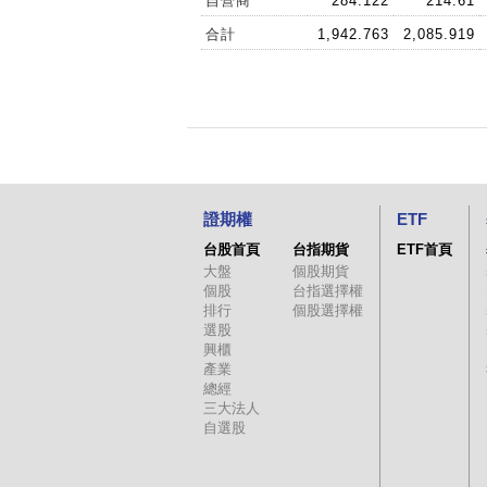
自營商
284.122
214.61
合計
1,942.763
2,085.919
證期權
ETF
台股首頁
台指期貨
ETF首頁
大盤
個股期貨
個股
台指選擇權
排行
個股選擇權
選股
興櫃
產業
總經
三大法人
自選股