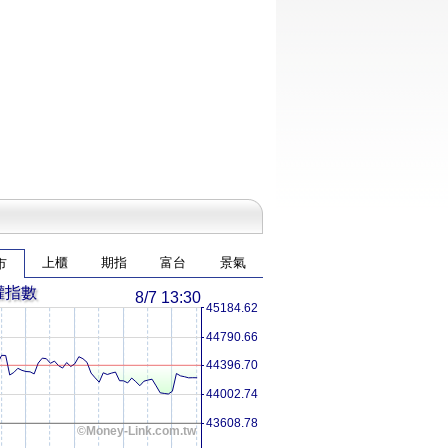
上櫃
期指
富台
景氣
市
權指數
8/7 13:30
45184.62
44790.66
44396.70
44002.74
43608.78
©Money-Link.com.tw