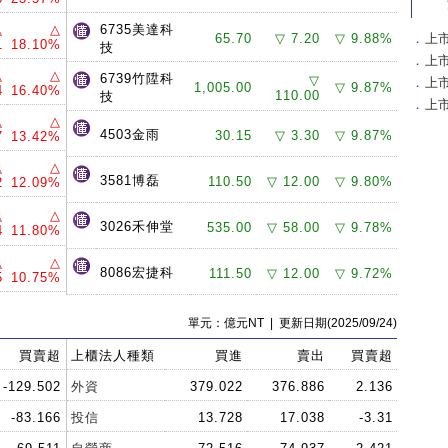
△
△
6735美達科
65.70
▽ 7.20
▽ 9.88%
．
上
1
18.10%
技
．
上
△
△
6739竹陞科
▽
．
上
1,005.00
▽ 9.87%
4
16.40%
110.00
技
．
上
△
△
4503金雨
30.15
▽ 3.30
▽ 9.87%
7
13.42%
△
△
3581博磊
110.50
▽ 12.00
▽ 9.80%
2
12.09%
△
△
3026禾伸堂
535.00
▽ 58.00
▽ 9.78%
4
11.80%
△
△
8086宏捷科
111.50
▽ 12.00
▽ 9.72%
5
10.75%
單元：億元NT | 更新日期(2025/09/24)
買賣超
上櫃法人種類
買進
賣出
買賣超
-129.502
外資
379.022
376.886
2.136
-83.166
投信
13.728
17.038
-3.31