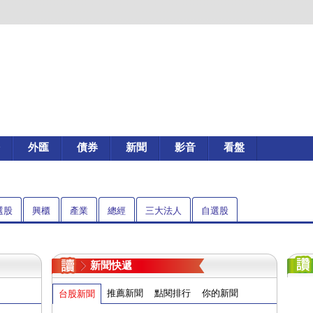
外匯
債券
新聞
影音
看盤
選股
興櫃
產業
總經
三大法人
自選股
新聞快遞
推薦新聞
點閱排行
你的新聞
台股新聞