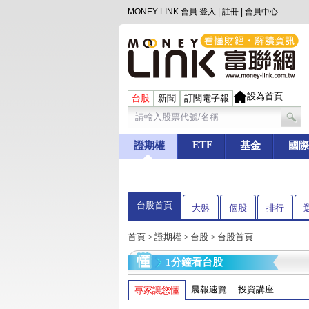
MONEY LINK 會員
登入
|
註冊
|
會員中心
設為首頁
台股
新聞
訂閱電子報
ETF
證期權
基金
國際
台股首頁
大盤
個股
排行
首頁
>
證期權
>
台股
> 台股首頁
1分鐘看台股
晨報速覽
投資講座
專家讓您懂