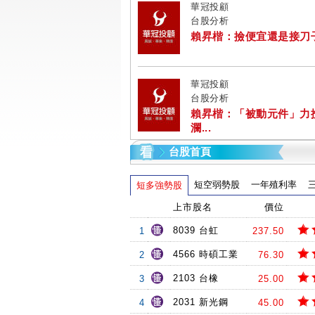
華冠投顧
台股分析
賴昇楷：撿便宜還是接刀子? 
華冠投顧
台股分析
賴昇楷：「被動元件」力
瀾...
台股首頁
短空弱勢股
一年殖利率
短多強勢股
上市股名
價位
8039 台虹
1
237.50
4566 時碩工業
2
76.30
2103 台橡
3
25.00
2031 新光鋼
4
45.00