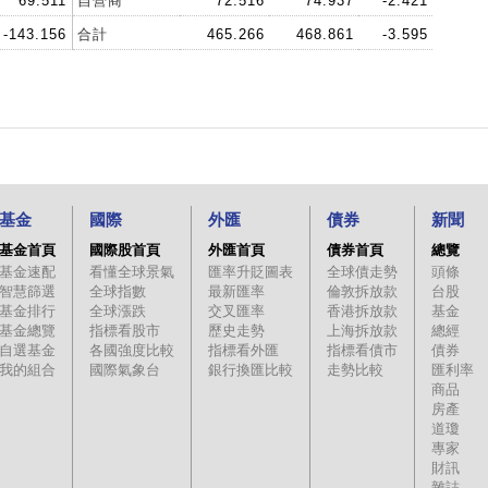
69.511
自營商
72.516
74.937
-2.421
-143.156
合計
465.266
468.861
-3.595
基金
國際
外匯
債券
新聞
基金首頁
國際股首頁
外匯首頁
債券首頁
總覽
基金速配
看懂全球景氣
匯率升貶圖表
全球債走勢
頭條
智慧篩選
全球指數
最新匯率
倫敦拆放款
台股
基金排行
全球漲跌
交叉匯率
香港拆放款
基金
基金總覽
指標看股市
歷史走勢
上海拆放款
總經
自選基金
各國強度比較
指標看外匯
指標看債市
債券
我的組合
國際氣象台
銀行換匯比較
走勢比較
匯利率
商品
房產
道瓊
專家
財訊
雜誌