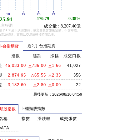
18
19
20
21
25.91
-170.79
-0.38%
.富聯網
成交量 : 8,207.46億
日14:30至下次開盤前，成交金額含盤後定價，不含零股、
拍賣及標購。實際以交易所轉檔時間為主。
近2月-台指期貨
月-台指期貨
稱
指數
漲跌
漲幅
成交口數
期
45,033.00
△736.00
△1.66
41,027
期
2,874.95
△65.55
△2.33
356
期
3,182.60
△2.80
△0.09
22
最後更新：2026/08/10 04:59
上櫃類股指數
類股指數
名稱
指數
漲跌幅
成交張數
DATA