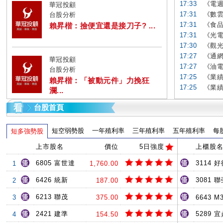
17:33
《電週
華冠投顧
17:31
《數雲
台股分析
17:31
《食品
賴昇楷：撿便宜還是接刀子? ...
17:31
《光電
17:30
《觀光
17:27
《通網
華冠投顧
17:27
《油電
台股分析
17:25
《業績
賴昇楷：「被動元件」力挽狂
17:25
《業績
瀾...
台股首頁
短空弱勢股
一年殖利率
三年殖利率
五年殖利率
每
短多強勢股
上市股名
價位
5日強度
上櫃股
6805 富世達
3114 
1
1,760.00
6426 統新
3081 
2
187.00
6213 聯茂
3
375.00
6643 M
2421 建準
5289 
4
154.50