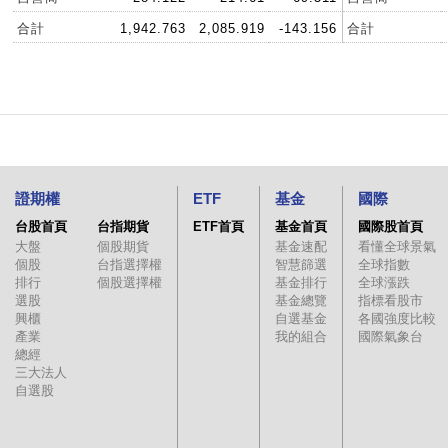
合計
1,942.763
2,085.919
-143.156
合計
證期權
ETF
基金
國際
台股首頁
台指期貨
ETF首頁
基金首頁
國際股首頁
大盤
個股期貨
基金速配
看懂全球景氣
個股
台指選擇權
智慧篩選
全球指數
排行
個股選擇權
基金排行
全球漲跌
選股
基金總覽
指標看股市
興櫃
自選基金
各國強度比較
產業
我的組合
國際氣象台
總經
三大法人
自選股