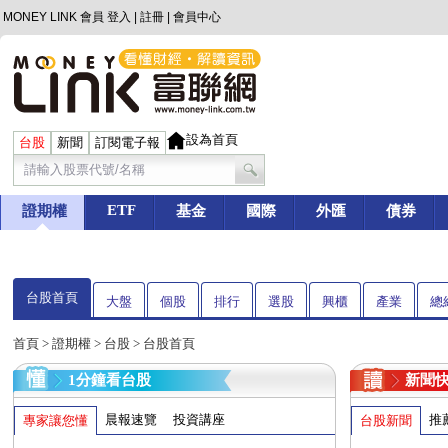
MONEY LINK 會員
登入
|
註冊
|
會員中心
設為首頁
台股
新聞
訂閱電子報
ETF
證期權
基金
國際
外匯
債券
台股首頁
大盤
個股
排行
選股
興櫃
產業
總
首頁
>
證期權
>
台股
> 台股首頁
1分鐘看台股
新聞
晨報速覽
投資講座
推
專家讓您懂
台股新聞