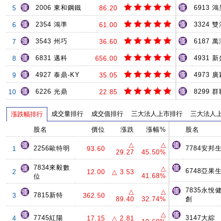
2006 東和鋼鐵
6913 
5
86.20
2354 鴻準
3324 
6
61.00
3543 州巧
6187 
7
36.60
6831 邁科
4931 
8
656.00
4927 泰鼎-KY
4973 
9
35.05
6226 光鼎
8299 
10
22.85
成交量排行
成交值排行
三大法人上市排行
三大法人
漲跌幅排行
股名
價位
漲跌
漲幅%
股名
△
△
2256歐特明
7784安邦
1
93.60
29.27
45.50%
7834來毅數
△
6748亞果
2
12.00
△ 3.53
41.68%
位
7835永悅
△
△
7815新特
3
362.50
89.40
32.74%
創
△
7745紅陽
3147大綜
4
17.15
△ 2.81