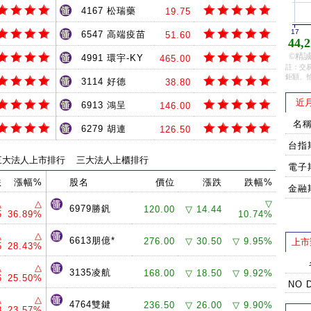
4167 松瑞藥
19.75
17
6547 高端疫苗
51.60
44,2
©精誠
4991 環宇-KY
465.00
註：交易
鉅額、
3114 好德
38.80
近
6913 鴻呈
146.00
名
6279 胡連
126.50
台指
三大法人上市排行
三大法人上櫃排行
電子
跌
漲幅%
股名
價位
漲跌
跌幅%
金融
△
△
▽
6979勝釩
120.00
▽ 14.44
5
36.89%
10.74%
△
△
6613朋億*
276.00
▽ 30.50
▽ 9.95%
上市
5
28.43%
△
△
3135凌航
168.00
▽ 18.50
▽ 9.92%
6
25.50%
NO 
△
△
4764雙鍵
236.50
▽ 26.00
▽ 9.90%
8
23.57%