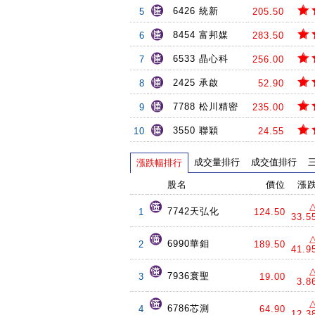
6426 統新
5
205.50
8454 富邦媒
6
283.50
6533 晶心科
7
256.00
2425 承啟
8
52.90
7788 松川精密
9
235.00
3550 聯穎
10
24.55
成交量排行
成交值排行
漲跌幅排行
股名
價位
漲
7742天弘化
1
124.50
33.5
6990華鉬
2
189.50
41.9
7936寰聖
3
19.00
3.8
6786芯測
4
64.90
12.3