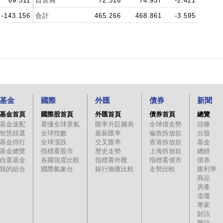
69.511
自營商
72.516
74.937
-2.421
-143.156
合計
465.266
468.861
-3.595
基金
國際
外匯
債券
新聞
基金首頁
國際股首頁
外匯首頁
債券首頁
總覽
基金速配
看懂全球景氣
匯率升貶圖表
全球債走勢
頭條
智慧篩選
全球指數
最新匯率
倫敦拆放款
台股
基金排行
全球漲跌
交叉匯率
香港拆放款
基金
基金總覽
指標看股市
歷史走勢
上海拆放款
總經
自選基金
各國強度比較
指標看外匯
指標看債市
債券
我的組合
國際氣象台
銀行換匯比較
走勢比較
匯利率
商品
房產
道瓊
專家
財訊
雜誌