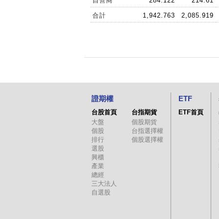
自營商
284.122
214.61
合計
1,942.763
2,085.919
證期權
ETF
台股首頁
台指期貨
ETF首頁
大盤
個股期貨
個股
台指選擇權
排行
個股選擇權
選股
興櫃
產業
總經
三大法人
自選股