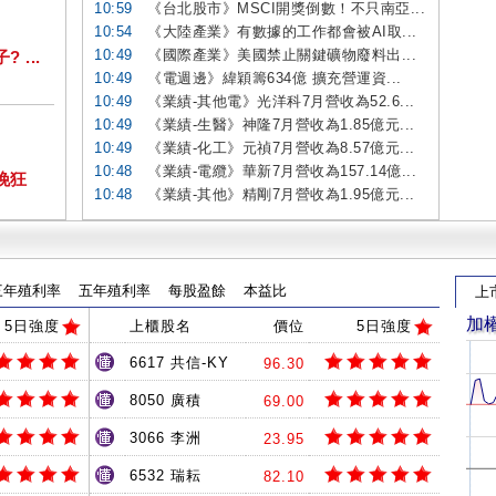
10:59
《台北股市》MSCI開獎倒數！不只南亞...
10:54
《大陸產業》有數據的工作都會被AI取...
10:49
《國際產業》美國禁止關鍵礦物廢料出...
...
10:49
《電週邊》緯穎籌634億 擴充營運資...
10:49
《業績-其他電》光洋科7月營收為52.6...
10:49
《業績-生醫》神隆7月營收為1.85億元...
10:49
《業績-化工》元禎7月營收為8.57億元...
10:48
《業績-電纜》華新7月營收為157.14億...
挽狂
10:48
《業績-其他》精剛7月營收為1.95億元...
三年殖利率
五年殖利率
每股盈餘
本益比
上
加
5日強度
上櫃股名
價位
5日強度
6617 共信-KY
96.30
8050 廣積
69.00
3066 李洲
23.95
6532 瑞耘
82.10