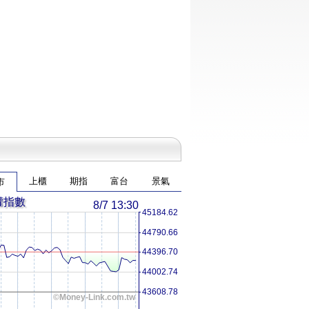
上櫃
期指
富台
景氣
市
權指數
8/7 13:30
45184.62
44790.66
44396.70
44002.74
43608.78
©Money-Link.com.tw