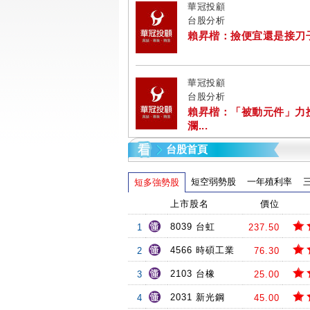
華冠投顧
台股分析
賴昇楷：撿便宜還是接刀子? 
華冠投顧
台股分析
賴昇楷：「被動元件」力
瀾...
台股首頁
短空弱勢股
一年殖利率
短多強勢股
上市股名
價位
8039 台虹
1
237.50
4566 時碩工業
2
76.30
2103 台橡
3
25.00
2031 新光鋼
4
45.00