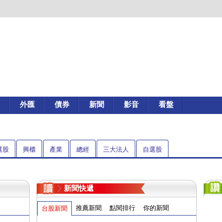
外匯
債券
新聞
影音
看盤
選股
興櫃
產業
總經
三大法人
自選股
新聞快遞
推薦新聞
點閱排行
你的新聞
台股新聞