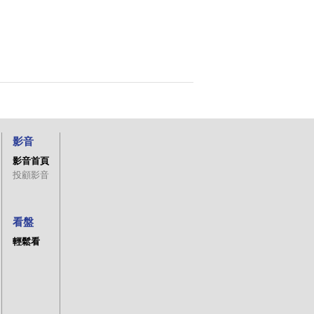
影音
影音首頁
投顧影音
看盤
輕鬆看