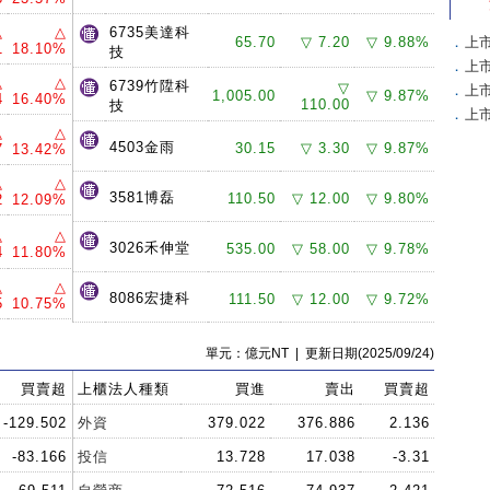
△
△
6735美達科
65.70
▽ 7.20
▽ 9.88%
．
上
1
18.10%
技
．
上
△
△
6739竹陞科
▽
．
上
1,005.00
▽ 9.87%
4
16.40%
110.00
技
．
上
△
△
4503金雨
30.15
▽ 3.30
▽ 9.87%
7
13.42%
△
△
3581博磊
110.50
▽ 12.00
▽ 9.80%
2
12.09%
△
△
3026禾伸堂
535.00
▽ 58.00
▽ 9.78%
4
11.80%
△
△
8086宏捷科
111.50
▽ 12.00
▽ 9.72%
5
10.75%
單元：億元NT | 更新日期(2025/09/24)
買賣超
上櫃法人種類
買進
賣出
買賣超
-129.502
外資
379.022
376.886
2.136
-83.166
投信
13.728
17.038
-3.31