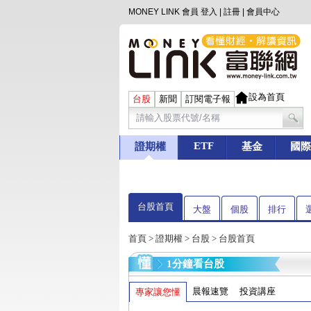
MONEY LINK 會員
登入
|
註冊
|
會員中心
設為首頁
台股
新聞
訂閱電子報
ETF
證期權
基金
國際
台股首頁
大盤
個股
排行
首頁
>
證期權
>
台股
> 台股首頁
1分鐘看台股
晨報速覽
投資講座
專家讓您懂