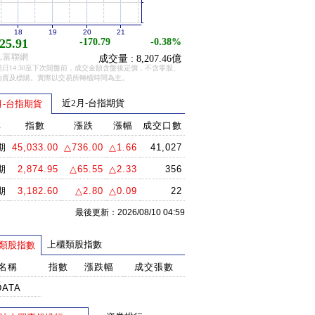
18
19
20
21
25.91
-170.79
-0.38%
.富聯網
成交量 : 8,207.46億
日14:30至下次開盤前，成交金額含盤後定價，不含零股、
拍賣及標購。實際以交易所轉檔時間為主。
近2月-台指期貨
月-台指期貨
稱
指數
漲跌
漲幅
成交口數
期
45,033.00
△736.00
△1.66
41,027
期
2,874.95
△65.55
△2.33
356
期
3,182.60
△2.80
△0.09
22
最後更新：2026/08/10 04:59
上櫃類股指數
類股指數
名稱
指數
漲跌幅
成交張數
DATA