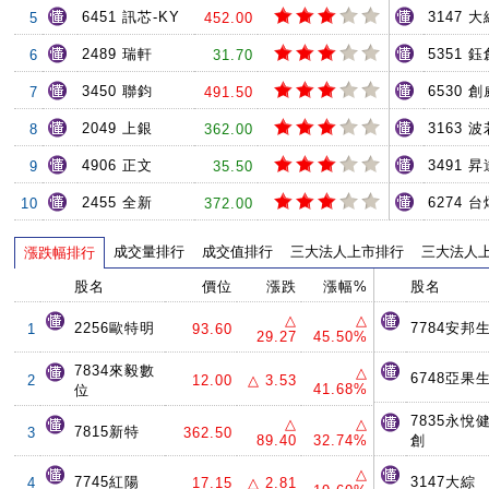
6451 訊芯-KY
3147 大
5
452.00
2489 瑞軒
5351 鈺
6
31.70
3450 聯鈞
6530 創
7
491.50
2049 上銀
3163 
8
362.00
4906 正文
3491 
9
35.50
2455 全新
6274 台
10
372.00
成交量排行
成交值排行
三大法人上市排行
三大法人
漲跌幅排行
股名
價位
漲跌
漲幅%
股名
△
△
2256歐特明
7784安邦
1
93.60
29.27
45.50%
7834來毅數
△
6748亞果
2
12.00
△ 3.53
41.68%
位
7835永悅
△
△
7815新特
3
362.50
89.40
32.74%
創
△
7745紅陽
3147大綜
4
17.15
△ 2.81