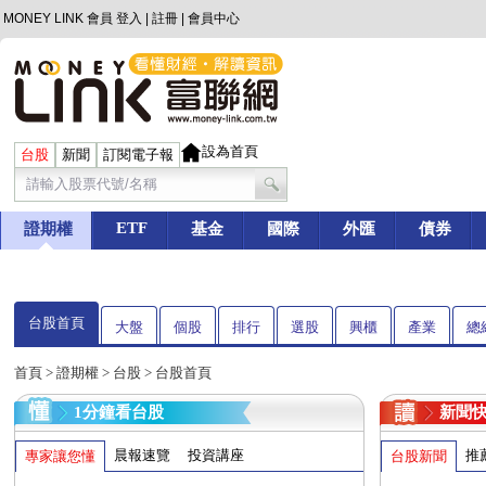
MONEY LINK 會員
登入
|
註冊
|
會員中心
設為首頁
台股
新聞
訂閱電子報
ETF
證期權
基金
國際
外匯
債券
台股首頁
大盤
個股
排行
選股
興櫃
產業
總
首頁
>
證期權
>
台股
> 台股首頁
1分鐘看台股
新聞
晨報速覽
投資講座
推
專家讓您懂
台股新聞