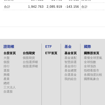
合計
1,942.763
2,085.919
-143.156
合計
證期權
ETF
基金
國際
台股首頁
台指期貨
ETF首頁
基金首頁
國際股首頁
大盤
個股期貨
基金速配
看懂全球景氣
個股
台指選擇權
智慧篩選
全球指數
排行
個股選擇權
基金排行
全球漲跌
選股
基金總覽
指標看股市
興櫃
自選基金
各國強度比較
產業
我的組合
國際氣象台
總經
三大法人
自選股