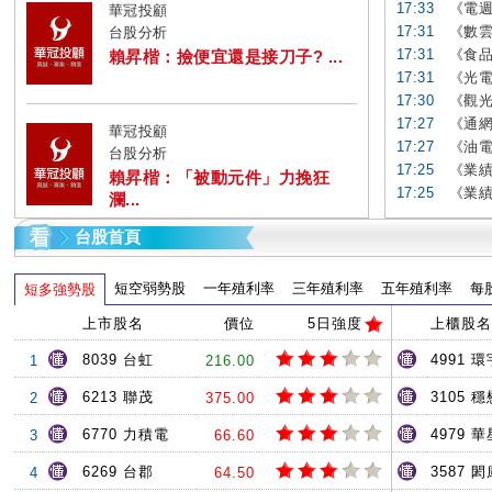
17:33
《電週
華冠投顧
17:31
《數雲
台股分析
17:31
《食品
賴昇楷：撿便宜還是接刀子? ...
17:31
《光電
17:30
《觀光
17:27
《通網
華冠投顧
17:27
《油電
台股分析
17:25
《業績
賴昇楷：「被動元件」力挽狂
17:25
《業績
瀾...
台股首頁
短空弱勢股
一年殖利率
三年殖利率
五年殖利率
每
短多強勢股
上市股名
價位
5日強度
上櫃股名
8039 台虹
4991 環
1
216.00
6213 聯茂
3105 穩
2
375.00
6770 力積電
4979 
3
66.60
6269 台郡
3587 閎
4
64.50