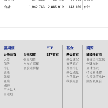
合計
1,942.763
2,085.919
-143.156
合計
證期權
ETF
基金
國際
台股首頁
台指期貨
ETF首頁
基金首頁
國際股首頁
大盤
個股期貨
基金速配
看懂全球景氣
個股
台指選擇權
智慧篩選
全球指數
排行
個股選擇權
基金排行
全球漲跌
選股
基金總覽
指標看股市
興櫃
自選基金
各國強度比較
產業
我的組合
國際氣象台
總經
三大法人
自選股