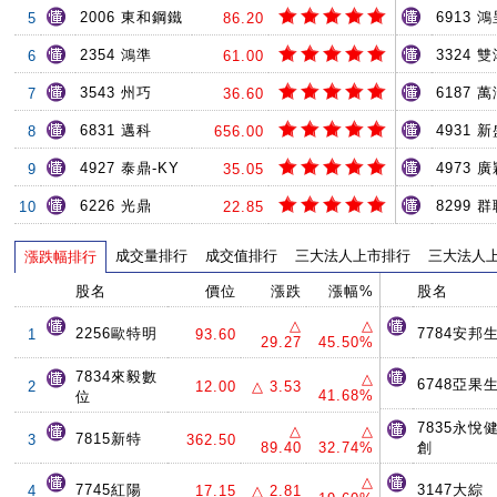
2006 東和鋼鐵
6913 
5
86.20
2354 鴻準
3324 
6
61.00
3543 州巧
6187 
7
36.60
6831 邁科
4931 
8
656.00
4927 泰鼎-KY
4973 
9
35.05
6226 光鼎
8299 
10
22.85
成交量排行
成交值排行
三大法人上市排行
三大法人
漲跌幅排行
股名
價位
漲跌
漲幅%
股名
△
△
2256歐特明
7784安邦
1
93.60
29.27
45.50%
7834來毅數
△
6748亞果
2
12.00
△ 3.53
41.68%
位
7835永悅
△
△
7815新特
3
362.50
89.40
32.74%
創
△
7745紅陽
3147大綜
4
17.15
△ 2.81