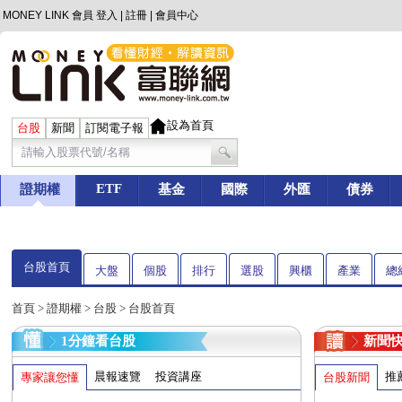
MONEY LINK 會員
登入
|
註冊
|
會員中心
設為首頁
台股
新聞
訂閱電子報
ETF
證期權
基金
國際
外匯
債券
台股首頁
大盤
個股
排行
選股
興櫃
產業
總
首頁
>
證期權
>
台股
> 台股首頁
1分鐘看台股
新聞
晨報速覽
投資講座
推
專家讓您懂
台股新聞