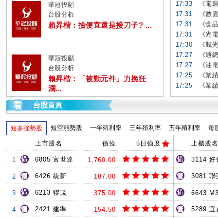
17:33
《電週
華冠投顧
17:31
《數雲
台股分析
17:31
《食品
賴昇楷：撿便宜還是接刀子? ...
17:31
《光電
17:30
《觀光
17:27
《通網
華冠投顧
17:27
《油電
台股分析
17:25
《業績
賴昇楷：「被動元件」力挽狂
17:25
《業績
瀾...
台股首頁
短空弱勢股
一年殖利率
三年殖利率
五年殖利率
每
短多強勢股
上市股名
價位
5日強度
上櫃股
6805 富世達
3114 
1
1,760.00
6426 統新
3081 
2
187.00
6213 聯茂
3
375.00
6643 M
2421 建準
5289 
4
154.50