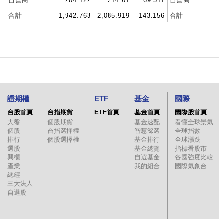
自營商
284.122
214.61
69.511
自營商
合計
1,942.763
2,085.919
-143.156
合計
證期權
ETF
基金
國際
台股首頁
台指期貨
ETF首頁
基金首頁
國際股首頁
大盤
個股期貨
基金速配
看懂全球景氣
個股
台指選擇權
智慧篩選
全球指數
排行
個股選擇權
基金排行
全球漲跌
選股
基金總覽
指標看股市
興櫃
自選基金
各國強度比較
產業
我的組合
國際氣象台
總經
三大法人
自選股