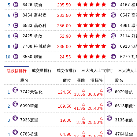
6426 統新
4167 
5
205.50
8454 富邦媒
6547 
6
283.50
6533 晶心科
4991 環
7
256.00
2425 承啟
3114 
8
52.90
7788 松川精密
6913 
9
235.00
3550 聯穎
6279 
10
24.55
成交量排行
成交值排行
三大法人上市排行
三大法人
漲跌幅排行
股名
價位
漲跌
漲幅%
股名
△
△
7742天弘化
6979勝釩
1
124.50
33.55
36.89%
△
△
6990華鉬
6613朋億*
2
189.50
41.95
28.43%
△
△
7936寰聖
3135凌航
3
19.00
3.86
25.50%
△
△
6786芯測
4764雙鍵
4
64.90
12.38
23.57%