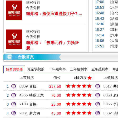
17:00
《金融
華冠投顧
16:53
《水泥
台股分析
16:48
《台北
賴昇楷：撿便宜還是接刀子? ...
16:42
《紡纖
16:36
《業績
16:27
《其他
華冠投顧
16:14
《汽車
台股分析
16:06
《大陸
賴昇楷：「被動元件」力挽狂
15:51
《電零
瀾...
台股首頁
短空弱勢股
一年殖利率
三年殖利率
五年殖利率
每
短多強勢股
上市股名
價位
5日強度
上櫃股
8039 台虹
6617 共
1
237.50
4566 時碩工業
8050 
2
76.30
2103 台橡
3066 
3
25.00
2031 新光鋼
6532 
4
45.00