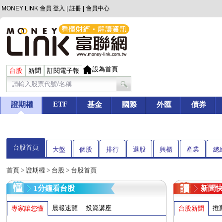
MONEY LINK 會員
登入
|
註冊
|
會員中心
設為首頁
台股
新聞
訂閱電子報
ETF
證期權
基金
國際
外匯
債券
台股首頁
大盤
個股
排行
選股
興櫃
產業
總
首頁
>
證期權
>
台股
> 台股首頁
1分鐘看台股
新聞
晨報速覽
投資講座
推
專家讓您懂
台股新聞