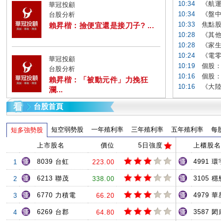
10:34
《航運
華冠投顧
10:34
《盤中
台股分析
10:33
焦點股
賴昇楷：撿便宜還是接刀子? ...
10:28
《其他
10:28
《家生
10:24
《電零
華冠投顧
10:19
個股：
台股分析
10:16
個股：
賴昇楷：「被動元件」力挽狂
10:16
《大陸產
瀾...
台股首頁
短空弱勢股
一年殖利率
三年殖利率
五年殖利率
每
短多強勢股
上市股名
價位
5日強度
上櫃股名
8039 台虹
4991 環
1
223.00
6213 聯茂
3105 穩
2
338.00
6770 力積電
4979 
3
66.20
6269 台郡
3587 閎
4
64.80