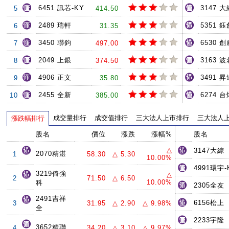
6451 訊芯-KY
3147 大
5
414.50
2489 瑞軒
5351 鈺
6
31.35
3450 聯鈞
6530 創
7
497.00
2049 上銀
3163 
8
374.50
4906 正文
3491 
9
35.80
2455 全新
6274 台
10
385.00
成交量排行
成交值排行
三大法人上市排行
三大法人
漲跌幅排行
股名
價位
漲跌
漲幅%
股名
△
3147大綜
2070精湛
1
58.30
△ 5.30
10.00%
4991環宇-
3219倚強
△
2
71.50
△ 6.50
10.00%
科
2305全友
2491吉祥
6156松上
3
31.95
△ 2.90
△ 9.98%
全
2233宇隆
3652精聯
4
34.20
△ 3.10
△ 9.97%