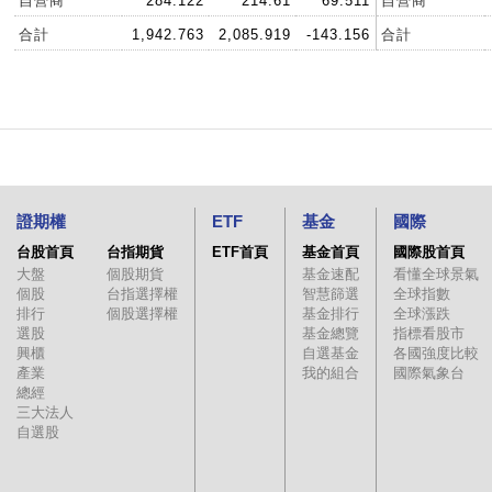
自營商
284.122
214.61
69.511
自營商
合計
1,942.763
2,085.919
-143.156
合計
證期權
ETF
基金
國際
台股首頁
台指期貨
ETF首頁
基金首頁
國際股首頁
大盤
個股期貨
基金速配
看懂全球景氣
個股
台指選擇權
智慧篩選
全球指數
排行
個股選擇權
基金排行
全球漲跌
選股
基金總覽
指標看股市
興櫃
自選基金
各國強度比較
產業
我的組合
國際氣象台
總經
三大法人
自選股