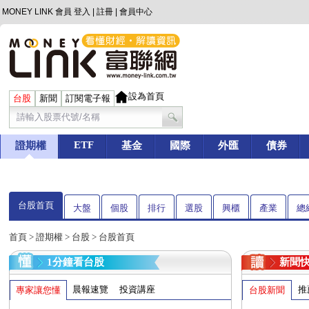
MONEY LINK 會員
登入
|
註冊
|
會員中心
設為首頁
台股
新聞
訂閱電子報
ETF
證期權
基金
國際
外匯
債券
台股首頁
大盤
個股
排行
選股
興櫃
產業
總
首頁
>
證期權
>
台股
> 台股首頁
1分鐘看台股
新聞
晨報速覽
投資講座
推
專家讓您懂
台股新聞