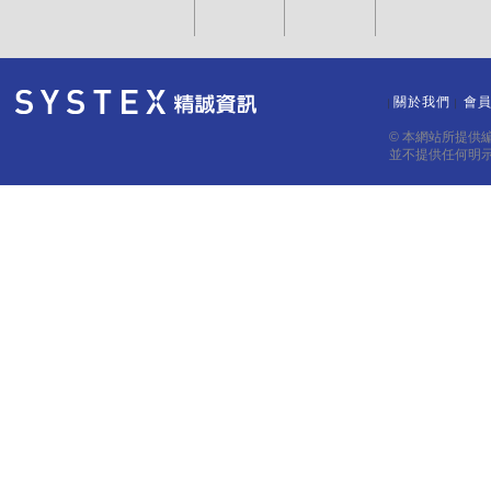
關於我們
會
｜
｜
© 本網站所提供
並不提供任何明