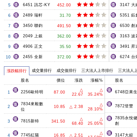
6451 訊芯-KY
3147 大
5
452.00
2489 瑞軒
5351 鈺
6
31.70
3450 聯鈞
6530 創
7
491.50
2049 上銀
3163 
8
362.00
4906 正文
3491 
9
35.50
2455 全新
6274 台
10
372.00
成交量排行
成交值排行
三大法人上市排行
三大法人
漲跌幅排行
股名
價位
漲跌
漲幅%
股名
△
△
2256歐特明
6748亞果
1
87.00
22.67
35.24%
7834來毅數
△
7872登豐
2
10.85
△ 2.38
28.10%
位
7835永悅
△
△
7815新特
3
341.50
68.40
25.05%
創
△
7745紅陽
3147大綜
4
16.85
△ 2.51