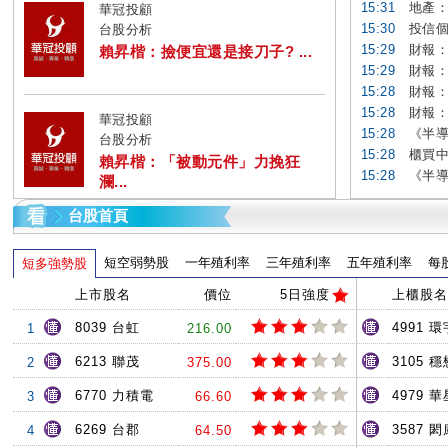
15:31
地產：
華冠投顧
15:30
投信個
台股分析
15:29
財報：
賴昇楷：撿便宜還是接刀子? ...
15:29
財報：
15:28
財報：
15:28
財報：
華冠投顧
15:28
《半導
台股分析
15:28
櫃買中
賴昇楷：「被動元件」力挽狂
15:28
《半導
瀾...
台股首頁
短空弱勢股
一年殖利率
三年殖利率
五年殖利率
每
短多強勢股
上市股名
價位
5日強度
上櫃股名
8039 台虹
4991 環
1
216.00
6213 聯茂
3105 穩
2
375.00
6770 力積電
4979 
3
66.60
6269 台郡
3587 閎
4
64.50