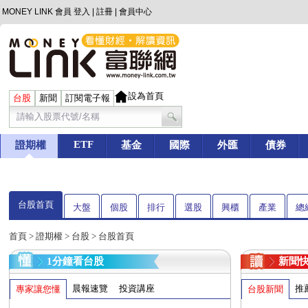
MONEY LINK 會員
登入
|
註冊
|
會員中心
設為首頁
台股
新聞
訂閱電子報
ETF
證期權
基金
國際
外匯
債券
台股首頁
大盤
個股
排行
選股
興櫃
產業
總
首頁
>
證期權
>
台股
> 台股首頁
1分鐘看台股
新聞
晨報速覽
投資講座
推
專家讓您懂
台股新聞