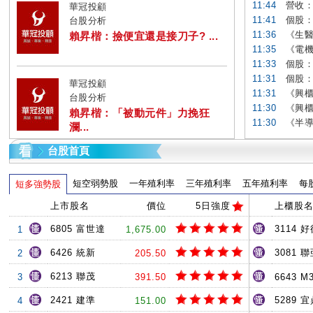
11:44
營收：
華冠投顧
11:41
個股：
台股分析
11:36
《生醫
賴昇楷：撿便宜還是接刀子? ...
11:35
《電機
11:33
個股：
11:31
個股：業
華冠投顧
11:31
《興櫃
台股分析
11:30
《興櫃
賴昇楷：「被動元件」力挽狂
11:30
《半導
瀾...
台股首頁
短空弱勢股
一年殖利率
三年殖利率
五年殖利率
每
短多強勢股
上市股名
價位
5日強度
上櫃股
6805 富世達
3114 
1
1,675.00
6426 統新
3081 
2
205.50
6213 聯茂
3
391.50
6643 M
2421 建準
5289 
4
151.00