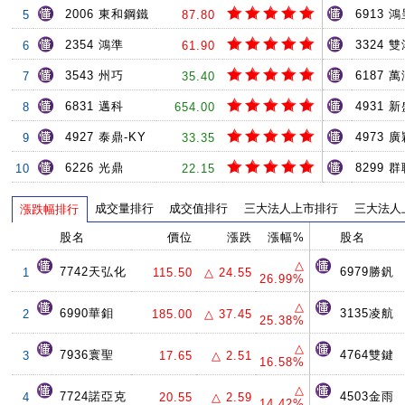
2006 東和鋼鐵
6913 
5
87.80
2354 鴻準
3324 
6
61.90
3543 州巧
6187 
7
35.40
6831 邁科
4931 
8
654.00
4927 泰鼎-KY
4973 
9
33.35
6226 光鼎
8299 
10
22.15
成交量排行
成交值排行
三大法人上市排行
三大法人
漲跌幅排行
股名
價位
漲跌
漲幅%
股名
△
7742天弘化
6979勝釩
1
115.50
△ 24.55
26.99%
△
6990華鉬
3135凌航
2
185.00
△ 37.45
25.38%
△
7936寰聖
4764雙鍵
3
17.65
△ 2.51
16.58%
△
7724諾亞克
4503金雨
4
20.55
△ 2.59
14.42%