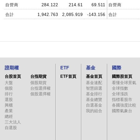
自營商
284.122
214.61
69.511
自營商
合計
1,942.763
2,085.919
-143.156
合計
證期權
ETF
基金
國際
台股首頁
台指期貨
ETF首頁
基金首頁
國際股首頁
大盤
個股期貨
基金速配
看懂全球景氣
個股
台指選擇權
智慧篩選
全球指數
排行
個股選擇權
基金排行
全球漲跌
選股
基金總覽
指標看股市
興櫃
自選基金
各國強度比較
產業
我的組合
國際氣象台
總經
三大法人
自選股