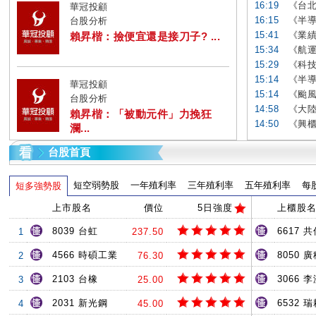
16:19
《台北
華冠投顧
16:15
《半導
台股分析
15:41
《業績
賴昇楷：撿便宜還是接刀子? ...
15:34
《航運
15:29
《科技
15:14
《半導
華冠投顧
15:14
《颱風
台股分析
14:58
《大陸
賴昇楷：「被動元件」力挽狂
14:50
《興櫃
瀾...
台股首頁
短空弱勢股
一年殖利率
三年殖利率
五年殖利率
每
短多強勢股
上市股名
價位
5日強度
上櫃股
8039 台虹
6617 共
1
237.50
4566 時碩工業
8050 
2
76.30
2103 台橡
3066 
3
25.00
2031 新光鋼
6532 
4
45.00