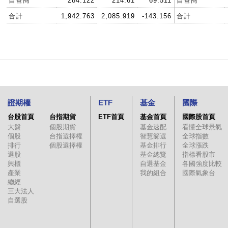
自營商
284.122
214.61
69.511
自營商
合計
1,942.763
2,085.919
-143.156
合計
證期權
ETF
基金
國際
台股首頁
台指期貨
ETF首頁
基金首頁
國際股首頁
大盤
個股期貨
基金速配
看懂全球景氣
個股
台指選擇權
智慧篩選
全球指數
排行
個股選擇權
基金排行
全球漲跌
選股
基金總覽
指標看股市
興櫃
自選基金
各國強度比較
產業
我的組合
國際氣象台
總經
三大法人
自選股