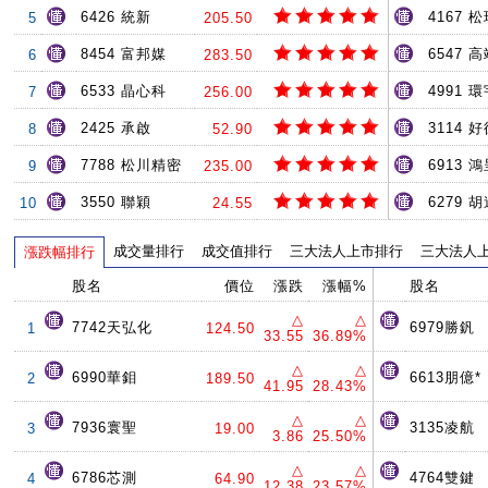
6426 統新
4167 
5
205.50
8454 富邦媒
6547 
6
283.50
6533 晶心科
4991 環
7
256.00
2425 承啟
3114 
8
52.90
7788 松川精密
6913 
9
235.00
3550 聯穎
6279 
10
24.55
成交量排行
成交值排行
三大法人上市排行
三大法人
漲跌幅排行
股名
價位
漲跌
漲幅%
股名
△
△
7742天弘化
6979勝釩
1
124.50
33.55
36.89%
△
△
6990華鉬
6613朋億*
2
189.50
41.95
28.43%
△
△
7936寰聖
3135凌航
3
19.00
3.86
25.50%
△
△
6786芯測
4764雙鍵
4
64.90
12.38
23.57%