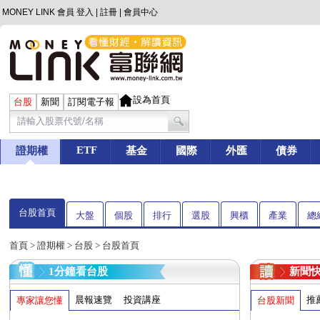
MONEY LINK 會員
登入
|
註冊
|
會員中心
設為首頁
台股
新聞
訂閱電子報
ETF
證期權
基金
國際
外匯
債券
台股首頁
大盤
個股
排行
選股
興櫃
產業
總
首頁
>
證期權
>
台股
> 台股首頁
1分鐘看台股
新聞
晨報速覽
投資講座
推
專家讓您懂
台股新聞