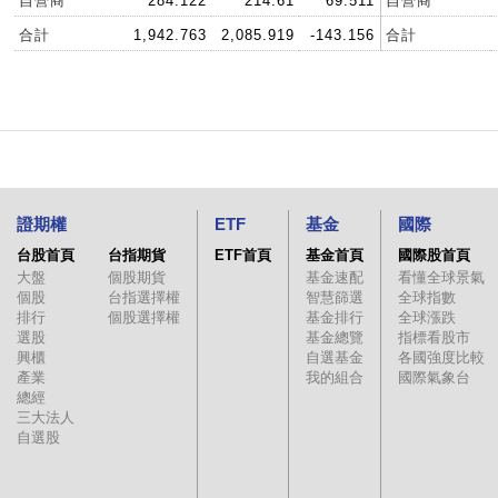
自營商
284.122
214.61
69.511
自營商
合計
1,942.763
2,085.919
-143.156
合計
證期權
ETF
基金
國際
台股首頁
台指期貨
ETF首頁
基金首頁
國際股首頁
大盤
個股期貨
基金速配
看懂全球景氣
個股
台指選擇權
智慧篩選
全球指數
排行
個股選擇權
基金排行
全球漲跌
選股
基金總覽
指標看股市
興櫃
自選基金
各國強度比較
產業
我的組合
國際氣象台
總經
三大法人
自選股