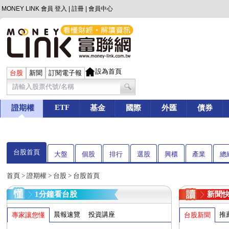
MONEY LINK 會員
登入
|
註冊
|
會員中心
設為首頁
台股
新聞
訂閱電子報
ETF
證期權
基金
國際
外匯
債券
台股首頁
大盤
個股
排行
選股
興櫃
產業
總
首頁
>
證期權
>
台股
> 台股首頁
1分鐘看台股
新聞
晨報速覽
投資講座
推
專家讓您懂
台股新聞