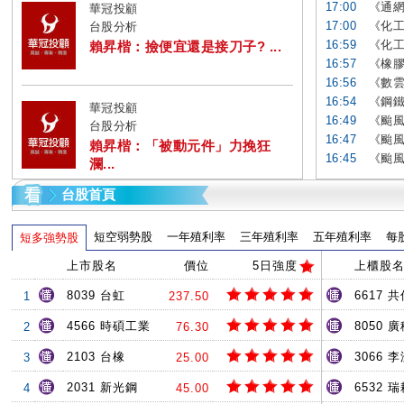
17:00
《通網
華冠投顧
17:00
《化工
台股分析
16:59
《化工
賴昇楷：撿便宜還是接刀子? ...
16:57
《橡膠
16:56
《數雲
16:54
《鋼鐵
華冠投顧
16:49
《颱風
台股分析
16:47
《颱風
賴昇楷：「被動元件」力挽狂
16:45
《颱風
瀾...
台股首頁
短空弱勢股
一年殖利率
三年殖利率
五年殖利率
每
短多強勢股
上市股名
價位
5日強度
上櫃股
8039 台虹
6617 共
1
237.50
4566 時碩工業
8050 
2
76.30
2103 台橡
3066 
3
25.00
2031 新光鋼
6532 
4
45.00