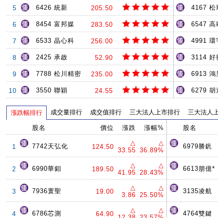
6426 統新
4167 
5
205.50
8454 富邦媒
6547 
6
283.50
6533 晶心科
4991 環
7
256.00
2425 承啟
3114 
8
52.90
7788 松川精密
6913 
9
235.00
3550 聯穎
6279 
10
24.55
成交量排行
成交值排行
三大法人上市排行
三大法人
漲跌幅排行
股名
價位
漲跌
漲幅%
股名
△
△
7742天弘化
6979勝釩
1
124.50
33.55
36.89%
△
△
6990華鉬
6613朋億*
2
189.50
41.95
28.43%
△
△
7936寰聖
3135凌航
3
19.00
3.86
25.50%
△
△
6786芯測
4764雙鍵
4
64.90
12.38
23.57%