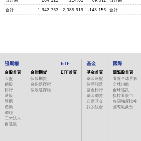
自營商
284.122
214.61
69.511
自營商
合計
1,942.763
2,085.919
-143.156
合計
證期權
ETF
基金
國際
台股首頁
台指期貨
ETF首頁
基金首頁
國際股首頁
大盤
個股期貨
基金速配
看懂全球景氣
個股
台指選擇權
智慧篩選
全球指數
排行
個股選擇權
基金排行
全球漲跌
選股
基金總覽
指標看股市
興櫃
自選基金
各國強度比較
產業
我的組合
國際氣象台
總經
三大法人
自選股