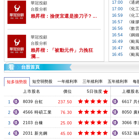
17:00
《通網
華冠投顧
17:00
《化工
台股分析
16:59
《化工
賴昇楷：撿便宜還是接刀子? ...
16:57
《橡膠
16:56
《數雲
16:54
《鋼鐵
華冠投顧
16:49
《颱風
台股分析
16:47
《颱風
賴昇楷：「被動元件」力挽狂
16:45
《颱風
瀾...
台股首頁
短空弱勢股
一年殖利率
三年殖利率
五年殖利率
每
短多強勢股
上市股名
價位
5日強度
上櫃股
8039 台虹
6617 共
1
237.50
4566 時碩工業
8050 
2
76.30
2103 台橡
3066 
3
25.00
2031 新光鋼
6532 
4
45.00