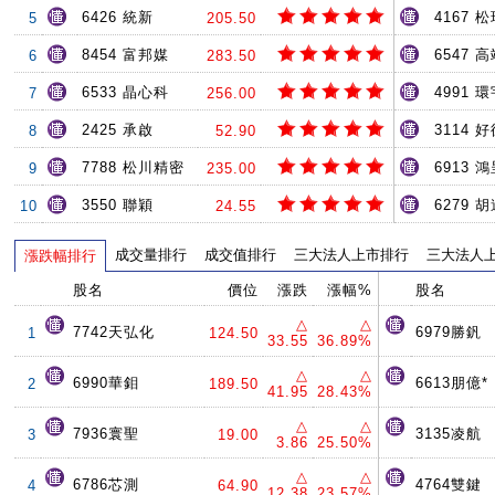
6426 統新
4167 
5
205.50
8454 富邦媒
6547 
6
283.50
6533 晶心科
4991 環
7
256.00
2425 承啟
3114 
8
52.90
7788 松川精密
6913 
9
235.00
3550 聯穎
6279 
10
24.55
成交量排行
成交值排行
三大法人上市排行
三大法人
漲跌幅排行
股名
價位
漲跌
漲幅%
股名
△
△
7742天弘化
6979勝釩
1
124.50
33.55
36.89%
△
△
6990華鉬
6613朋億*
2
189.50
41.95
28.43%
△
△
7936寰聖
3135凌航
3
19.00
3.86
25.50%
△
△
6786芯測
4764雙鍵
4
64.90
12.38
23.57%