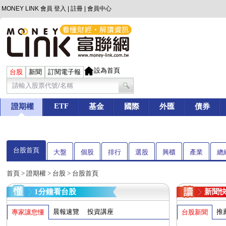
MONEY LINK 會員
登入
|
註冊
|
會員中心
設為首頁
台股
新聞
訂閱電子報
ETF
證期權
基金
國際
外匯
債券
台股首頁
大盤
個股
排行
選股
興櫃
產業
總
首頁
>
證期權
>
台股
> 台股首頁
1分鐘看台股
新聞
晨報速覽
投資講座
推
專家讓您懂
台股新聞