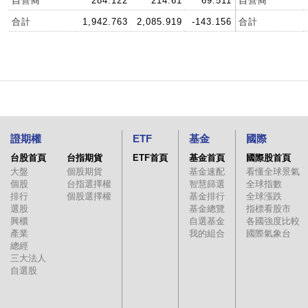
自營商
284.122
214.61
69.511
自營商
合計
1,942.763
2,085.919
-143.156
合計
證期權
ETF
基金
國際
台股首頁
台指期貨
ETF首頁
基金首頁
國際股首頁
大盤
個股期貨
基金速配
看懂全球景氣
個股
台指選擇權
智慧篩選
全球指數
排行
個股選擇權
基金排行
全球漲跌
選股
基金總覽
指標看股市
興櫃
自選基金
各國強度比較
產業
我的組合
國際氣象台
總經
三大法人
自選股