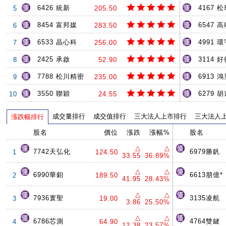
6426 統新
4167 
5
205.50
8454 富邦媒
6547 
6
283.50
6533 晶心科
4991 環
7
256.00
2425 承啟
3114 
8
52.90
7788 松川精密
6913 
9
235.00
3550 聯穎
6279 
10
24.55
成交量排行
成交值排行
三大法人上市排行
三大法人
漲跌幅排行
股名
價位
漲跌
漲幅%
股名
△
△
7742天弘化
6979勝釩
1
124.50
33.55
36.89%
△
△
6990華鉬
6613朋億*
2
189.50
41.95
28.43%
△
△
7936寰聖
3135凌航
3
19.00
3.86
25.50%
△
△
6786芯測
4764雙鍵
4
64.90
12.38
23.57%