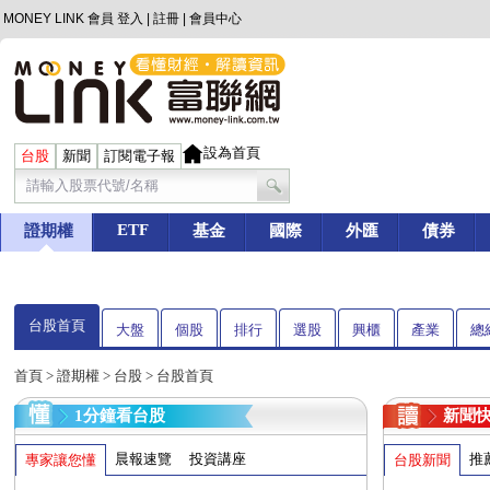
MONEY LINK 會員
登入
|
註冊
|
會員中心
設為首頁
台股
新聞
訂閱電子報
ETF
證期權
基金
國際
外匯
債券
台股首頁
大盤
個股
排行
選股
興櫃
產業
總
首頁
>
證期權
>
台股
> 台股首頁
1分鐘看台股
新聞
晨報速覽
投資講座
推
專家讓您懂
台股新聞