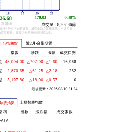
18
19
20
21
26.68
-170.02
-0.38%
.富聯網
成交量 : 8,207.46億
日14:30至下次開盤前，成交金額含盤後定價，不含零股、
拍賣及標購。實際以交易所轉檔時間為主。
近2月-台指期貨
月-台指期貨
稱
指數
漲跌
漲幅
成交口數
期
45,004.00
△707.00
△1.60
16,968
期
2,870.65
△61.25
△2.18
232
期
3,197.80
△18.00
△0.57
6
最後更新：2026/08/10 21:24
上櫃類股指數
類股指數
名稱
指數
漲跌幅
成交張數
DATA