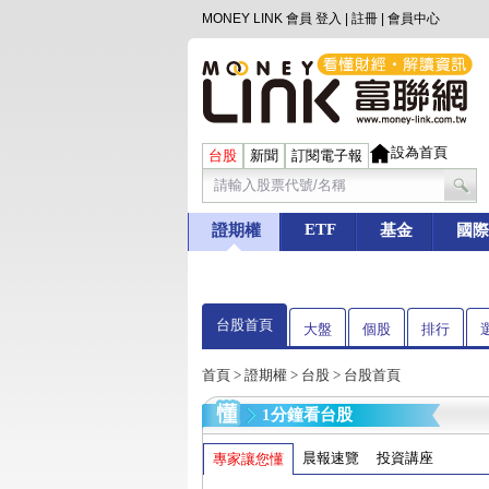
MONEY LINK 會員
登入
|
註冊
|
會員中心
設為首頁
台股
新聞
訂閱電子報
ETF
證期權
基金
國際
台股首頁
大盤
個股
排行
首頁
>
證期權
>
台股
> 台股首頁
1分鐘看台股
晨報速覽
投資講座
專家讓您懂