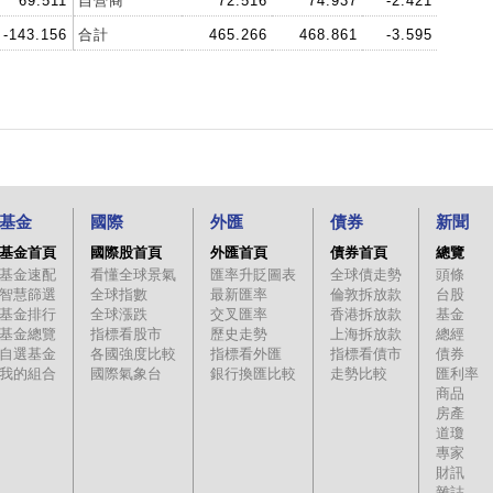
69.511
自營商
72.516
74.937
-2.421
-143.156
合計
465.266
468.861
-3.595
基金
國際
外匯
債券
新聞
基金首頁
國際股首頁
外匯首頁
債券首頁
總覽
基金速配
看懂全球景氣
匯率升貶圖表
全球債走勢
頭條
智慧篩選
全球指數
最新匯率
倫敦拆放款
台股
基金排行
全球漲跌
交叉匯率
香港拆放款
基金
基金總覽
指標看股市
歷史走勢
上海拆放款
總經
自選基金
各國強度比較
指標看外匯
指標看債市
債券
我的組合
國際氣象台
銀行換匯比較
走勢比較
匯利率
商品
房產
道瓊
專家
財訊
雜誌