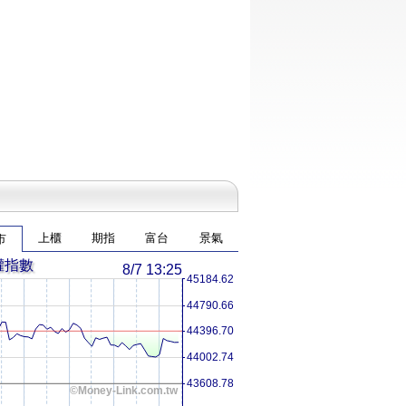
上櫃
期指
富台
景氣
市
權指數
8/7 13:25
45184.62
44790.66
44396.70
44002.74
43608.78
©Money-Link.com.tw