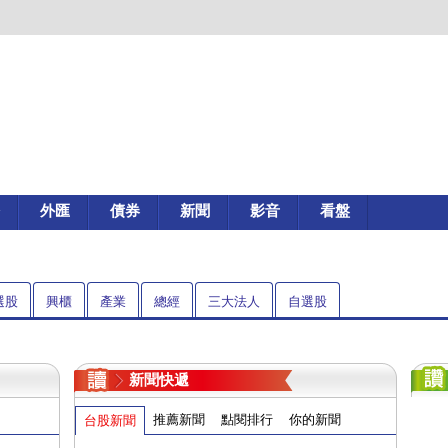
外匯
債券
新聞
影音
看盤
選股
興櫃
產業
總經
三大法人
自選股
新聞快遞
推薦新聞
點閱排行
你的新聞
台股新聞