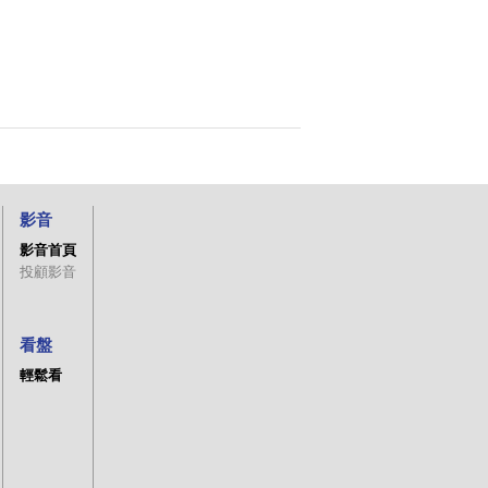
影音
影音首頁
投顧影音
看盤
輕鬆看