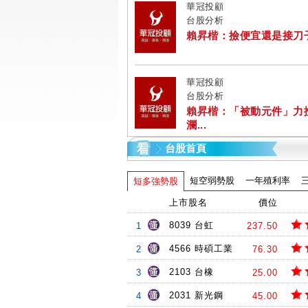
華冠投顧
台股分析
賴昇楷：撿便宜還是接刀子? 
華冠投顧
台股分析
賴昇楷：「被動元件」力
瀾...
台股首頁
短空弱勢股
一年殖利率
短多強勢股
上市股名
價位
8039 台虹
1
237.50
4566 時碩工業
2
76.30
2103 台橡
3
25.00
2031 新光鋼
4
45.00