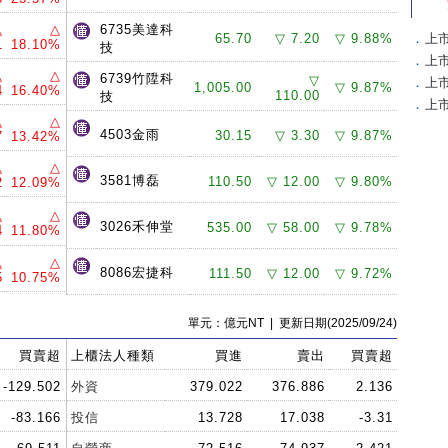
△
△
6735美達科
65.70
▽ 7.20
▽ 9.88%
．
上
1
18.10%
技
．
上
△
△
6739竹陞科
▽
．
上
1,005.00
▽ 9.87%
4
16.40%
110.00
技
．
上
△
△
4503金雨
30.15
▽ 3.30
▽ 9.87%
7
13.42%
△
△
3581博磊
110.50
▽ 12.00
▽ 9.80%
2
12.09%
△
△
3026禾伸堂
535.00
▽ 58.00
▽ 9.78%
4
11.80%
△
△
8086宏捷科
111.50
▽ 12.00
▽ 9.72%
5
10.75%
單元：億元NT | 更新日期(2025/09/24)
買賣超
上櫃法人種類
買進
賣出
買賣超
-129.502
外資
379.022
376.886
2.136
-83.166
投信
13.728
17.038
-3.31