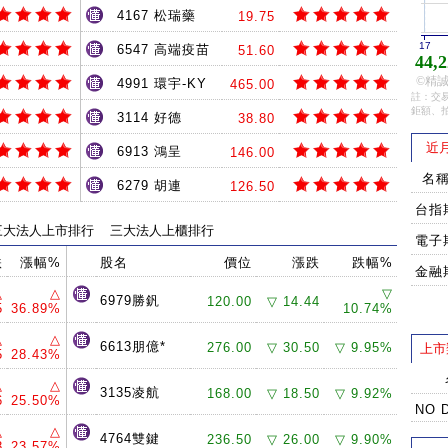
4167 松瑞藥
19.75
17
6547 高端疫苗
51.60
44,2
©精誠
4991 環宇-KY
465.00
註：交易
鉅額、
3114 好德
38.80
近
6913 鴻呈
146.00
名
6279 胡連
126.50
台指
三大法人上市排行
三大法人上櫃排行
電子
跌
漲幅%
股名
價位
漲跌
跌幅%
金融
△
△
▽
6979勝釩
120.00
▽ 14.44
5
36.89%
10.74%
△
△
6613朋億*
276.00
▽ 30.50
▽ 9.95%
上市
5
28.43%
△
△
3135凌航
168.00
▽ 18.50
▽ 9.92%
6
25.50%
NO 
△
△
4764雙鍵
236.50
▽ 26.00
▽ 9.90%
8
23.57%