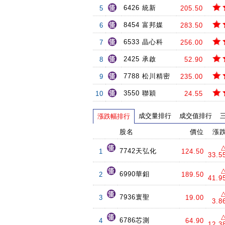
6426 統新
5
205.50
8454 富邦媒
6
283.50
6533 晶心科
7
256.00
2425 承啟
8
52.90
7788 松川精密
9
235.00
3550 聯穎
10
24.55
成交量排行
成交值排行
漲跌幅排行
股名
價位
漲
7742天弘化
1
124.50
33.5
6990華鉬
2
189.50
41.9
7936寰聖
3
19.00
3.8
6786芯測
4
64.90
12.3