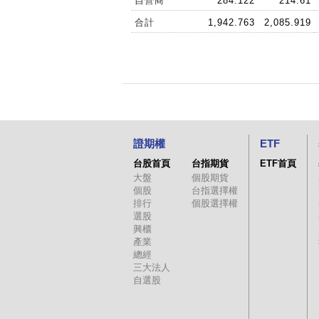
自營商
284.122
214.61
合計
1,942.763
2,085.919
證期權
ETF
台股首頁
台指期貨
ETF首頁
大盤
個股期貨
個股
台指選擇權
排行
個股選擇權
選股
興櫃
產業
總經
三大法人
自選股