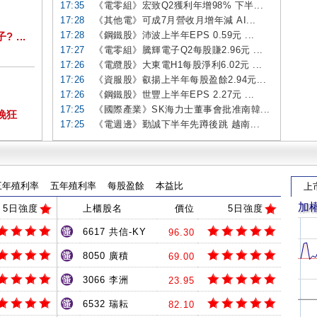
17:35
《電零組》宏致Q2獲利年增98% 下半...
17:28
《其他電》可成7月營收月增年減 AI...
17:28
《鋼鐵股》沛波上半年EPS 0.59元 ...
...
17:27
《電零組》騰輝電子Q2每股賺2.96元 ...
17:26
《電纜股》大東電H1每股淨利6.02元 ...
17:26
《資服股》叡揚上半年每股盈餘2.94元...
17:26
《鋼鐵股》世豐上半年EPS 2.27元 ...
17:25
《國際產業》SK海力士董事會批准南韓...
挽狂
17:25
《電週邊》勤誠下半年先蹲後跳 越南...
三年殖利率
五年殖利率
每股盈餘
本益比
上
加
5日強度
上櫃股名
價位
5日強度
6617 共信-KY
96.30
8050 廣積
69.00
3066 李洲
23.95
6532 瑞耘
82.10