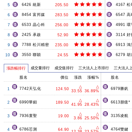
6426 統新
4167 
5
205.50
8454 富邦媒
6547 
6
283.50
6533 晶心科
4991 環
7
256.00
2425 承啟
3114 
8
52.90
7788 松川精密
6913 
9
235.00
3550 聯穎
6279 
10
24.55
成交量排行
成交值排行
三大法人上市排行
三大法人
漲跌幅排行
股名
價位
漲跌
漲幅%
股名
△
△
7742天弘化
6979勝釩
1
124.50
33.55
36.89%
△
△
6990華鉬
6613朋億*
2
189.50
41.95
28.43%
△
△
7936寰聖
3135凌航
3
19.00
3.86
25.50%
△
△
6786芯測
4764雙鍵
4
64.90
12.38
23.57%