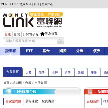
MONEY LINK 會員
登入
|
註冊
|
會員中心
設為首頁
台股
新聞
訂閱電子報
ETF
證期權
基金
國際
外匯
債券
台股首頁
大盤
個股
排行
選股
興櫃
產業
總
首頁
>
證期權
>
台股
> 台股首頁
1分鐘看台股
新聞
晨報速覽
投資講座
推
專家讓您懂
台股新聞