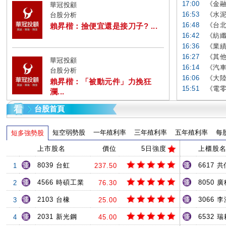
17:00
《金融
華冠投顧
16:53
《水泥
台股分析
16:48
《台北
賴昇楷：撿便宜還是接刀子? ...
16:42
《紡纖
16:36
《業績
16:27
《其他
華冠投顧
16:14
《汽車
台股分析
16:06
《大陸
賴昇楷：「被動元件」力挽狂
15:51
《電零
瀾...
台股首頁
短空弱勢股
一年殖利率
三年殖利率
五年殖利率
每
短多強勢股
上市股名
價位
5日強度
上櫃股
8039 台虹
6617 共
1
237.50
4566 時碩工業
8050 
2
76.30
2103 台橡
3066 
3
25.00
2031 新光鋼
6532 
4
45.00