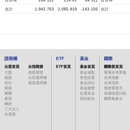
自營商
284.122
214.61
69.511
自營商
合計
1,942.763
2,085.919
-143.156
合計
證期權
ETF
基金
國際
台股首頁
台指期貨
ETF首頁
基金首頁
國際股首頁
大盤
個股期貨
基金速配
看懂全球景氣
個股
台指選擇權
智慧篩選
全球指數
排行
個股選擇權
基金排行
全球漲跌
選股
基金總覽
指標看股市
興櫃
自選基金
各國強度比較
產業
我的組合
國際氣象台
總經
三大法人
自選股