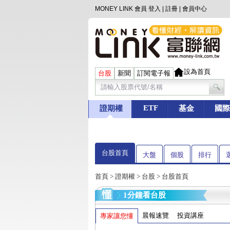
MONEY LINK 會員
登入
|
註冊
|
會員中心
設為首頁
台股
新聞
訂閱電子報
ETF
證期權
基金
國際
台股首頁
大盤
個股
排行
首頁
>
證期權
>
台股
> 台股首頁
1分鐘看台股
晨報速覽
投資講座
專家讓您懂