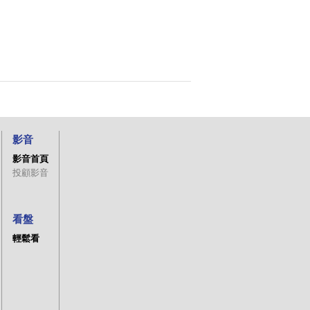
影音
影音首頁
投顧影音
看盤
輕鬆看