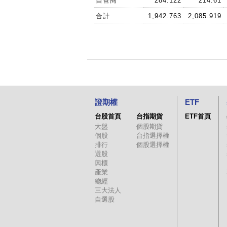
自營商
284.122
214.61
合計
1,942.763
2,085.919
證期權
ETF
台股首頁
台指期貨
ETF首頁
大盤
個股期貨
個股
台指選擇權
排行
個股選擇權
選股
興櫃
產業
總經
三大法人
自選股