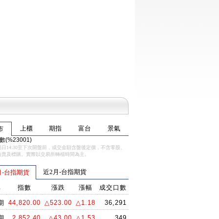
上櫃
期指
富台
景氣
市
(%23001)
日14:30至下次開盤前，成交金額含盤後定價，不含零股、
拍賣及標購。實際以交易所轉檔時間為主。
近2月-台指期貨
月-台指期貨
稱
指數
漲跌
漲幅
成交口數
期
44,820.00
△523.00
△1.18
36,291
期
2,852.40
△43.00
△1.53
349