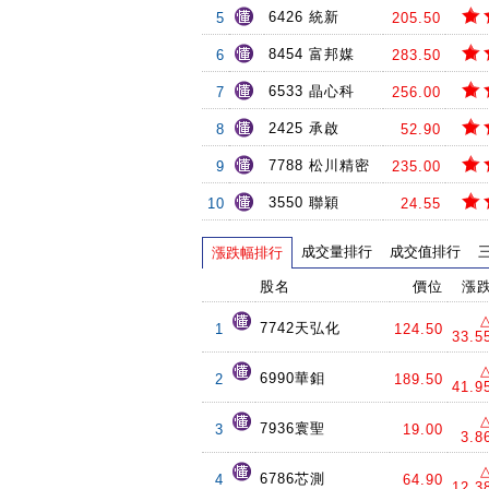
6426 統新
5
205.50
8454 富邦媒
6
283.50
6533 晶心科
7
256.00
2425 承啟
8
52.90
7788 松川精密
9
235.00
3550 聯穎
10
24.55
成交量排行
成交值排行
漲跌幅排行
股名
價位
漲
7742天弘化
1
124.50
33.5
6990華鉬
2
189.50
41.9
7936寰聖
3
19.00
3.8
6786芯測
4
64.90
12.3