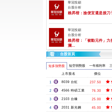
華冠投顧
台股分析
賴昇楷：撿便宜還是接刀子? 
華冠投顧
台股分析
賴昇楷：「被動元件」力
瀾...
台股首頁
短空弱勢股
一年殖利率
短多強勢股
上市股名
價位
8039 台虹
1
237.50
4566 時碩工業
2
76.30
2103 台橡
3
25.00
2031 新光鋼
4
45.00