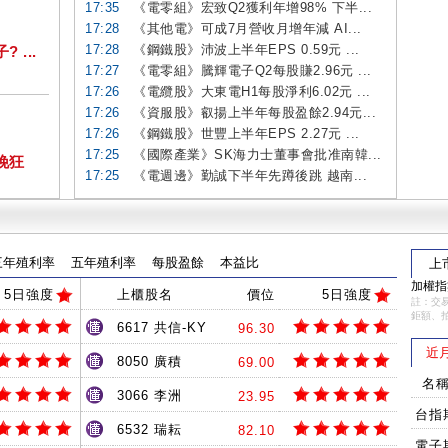
17:35
《電零組》宏致Q2獲利年增98% 下半...
17:28
《其他電》可成7月營收月增年減 AI...
17:28
《鋼鐵股》沛波上半年EPS 0.59元 ...
...
17:27
《電零組》騰輝電子Q2每股賺2.96元 ...
17:26
《電纜股》大東電H1每股淨利6.02元 ...
17:26
《資服股》叡揚上半年每股盈餘2.94元...
17:26
《鋼鐵股》世豐上半年EPS 2.27元 ...
17:25
《國際產業》SK海力士董事會批准南韓...
挽狂
17:25
《電週邊》勤誠下半年先蹲後跳 越南...
三年殖利率
五年殖利率
每股盈餘
本益比
上
加權指數
5日強度
上櫃股名
價位
5日強度
註：交易
鉅額、
6617 共信-KY
96.30
近
8050 廣積
69.00
名
3066 李洲
23.95
台指
6532 瑞耘
82.10
電子