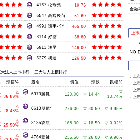
4167 松瑞藥
19.75
金融
6547 高端疫苗
51.60
4991 環宇-KY
465.00
上市
3114 好德
38.80
6913 鴻呈
146.00
NO 
6279 胡連
126.50
三大法人上市排行
三大法人上櫃排行
．
上
跌
漲幅%
股名
價位
漲跌
跌幅%
．
上
．
上
△
△
▽
6979勝釩
120.00
▽ 14.44
5
36.89%
10.74%
．
上
△
△
6613朋億*
276.00
▽ 30.50
▽ 9.95%
5
28.43%
△
△
3135凌航
168.00
▽ 18.50
▽ 9.92%
6
25.50%
△
△
4764雙鍵
236.50
▽ 26.00
▽ 9.90%
8
23.57%