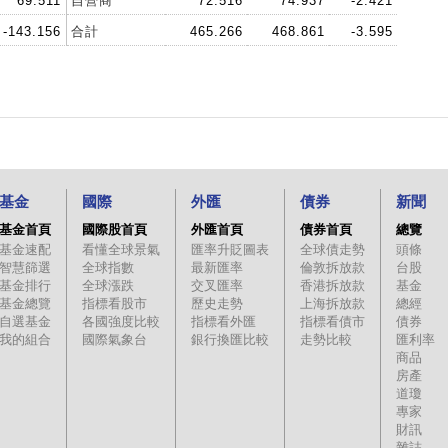
69.511
自營商
72.516
74.937
-2.421
-143.156
合計
465.266
468.861
-3.595
基金
國際
外匯
債券
新聞
基金首頁
國際股首頁
外匯首頁
債券首頁
總覽
基金速配
看懂全球景氣
匯率升貶圖表
全球債走勢
頭條
智慧篩選
全球指數
最新匯率
倫敦拆放款
台股
基金排行
全球漲跌
交叉匯率
香港拆放款
基金
基金總覽
指標看股市
歷史走勢
上海拆放款
總經
自選基金
各國強度比較
指標看外匯
指標看債市
債券
我的組合
國際氣象台
銀行換匯比較
走勢比較
匯利率
商品
房產
道瓊
專家
財訊
雜誌