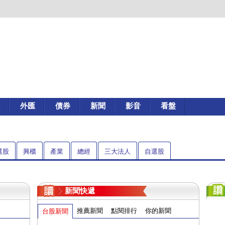
外匯
債券
新聞
影音
看盤
選股
興櫃
產業
總經
三大法人
自選股
新聞快遞
推薦新聞
點閱排行
你的新聞
台股新聞