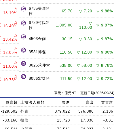
△
△
6735美達科
65.70
▽ 7.20
▽ 9.88%
1
18.10%
技
△
△
6739竹陞科
▽
1,005.00
▽ 9.87%
4
16.40%
110.00
技
△
△
4503金雨
30.15
▽ 3.30
▽ 9.87%
7
13.42%
△
△
3581博磊
110.50
▽ 12.00
▽ 9.80%
2
12.09%
△
△
3026禾伸堂
535.00
▽ 58.00
▽ 9.78%
4
11.80%
△
△
8086宏捷科
111.50
▽ 12.00
▽ 9.72%
5
10.75%
單元：億元NT | 更新日期(2025/09/24)
買賣超
上櫃法人種類
買進
賣出
買賣超
-129.502
外資
379.022
376.886
2.136
-83.166
投信
13.728
17.038
-3.31