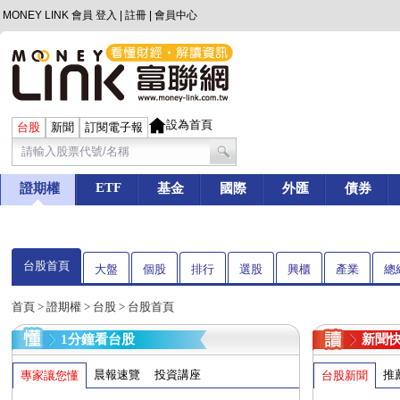
MONEY LINK 會員
登入
|
註冊
|
會員中心
設為首頁
台股
新聞
訂閱電子報
ETF
證期權
基金
國際
外匯
債券
台股首頁
大盤
個股
排行
選股
興櫃
產業
總
首頁
>
證期權
>
台股
> 台股首頁
1分鐘看台股
新聞
晨報速覽
投資講座
推
專家讓您懂
台股新聞