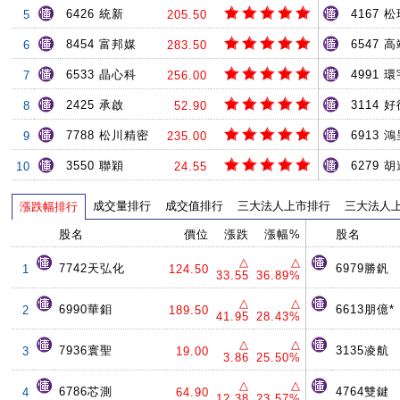
6426 統新
4167 
5
205.50
8454 富邦媒
6547 
6
283.50
6533 晶心科
4991 環
7
256.00
2425 承啟
3114 
8
52.90
7788 松川精密
6913 
9
235.00
3550 聯穎
6279 
10
24.55
成交量排行
成交值排行
三大法人上市排行
三大法人
漲跌幅排行
股名
價位
漲跌
漲幅%
股名
△
△
7742天弘化
6979勝釩
1
124.50
33.55
36.89%
△
△
6990華鉬
6613朋億*
2
189.50
41.95
28.43%
△
△
7936寰聖
3135凌航
3
19.00
3.86
25.50%
△
△
6786芯測
4764雙鍵
4
64.90
12.38
23.57%