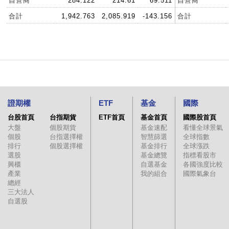
自營商
284.122
214.61
69.511
自營商
合計
1,942.763
2,085.919
-143.156
合計
證期權
ETF
基金
國際
台股首頁
台指期貨
ETF首頁
基金首頁
國際股首頁
大盤
個股期貨
基金速配
看懂全球景氣
個股
台指選擇權
智慧篩選
全球指數
排行
個股選擇權
基金排行
全球漲跌
選股
基金總覽
指標看股市
興櫃
自選基金
各國強度比較
產業
我的組合
國際氣象台
總經
三大法人
自選股