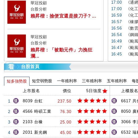
17:00
《通網
華冠投顧
17:00
《化工
台股分析
16:59
《化工
賴昇楷：撿便宜還是接刀子? ...
16:57
《橡膠
16:56
《數雲
16:54
《鋼鐵
華冠投顧
16:49
《颱風
台股分析
16:47
《颱風
賴昇楷：「被動元件」力挽狂
16:45
《颱風
瀾...
台股首頁
短空弱勢股
一年殖利率
三年殖利率
五年殖利率
每
短多強勢股
上市股名
價位
5日強度
上櫃股
8039 台虹
6617 共
1
237.50
4566 時碩工業
8050 
2
76.30
2103 台橡
3066 
3
25.00
2031 新光鋼
6532 
4
45.00