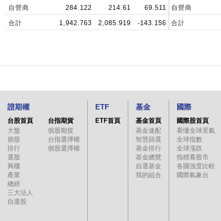
自營商
284.122
214.61
69.511
自營商
合計
1,942.763
2,085.919
-143.156
合計
證期權
ETF
基金
國際
台股首頁
台指期貨
ETF首頁
基金首頁
國際股首頁
大盤
個股期貨
基金速配
看懂全球景氣
個股
台指選擇權
智慧篩選
全球指數
排行
個股選擇權
基金排行
全球漲跌
選股
基金總覽
指標看股市
興櫃
自選基金
各國強度比較
產業
我的組合
國際氣象台
總經
三大法人
自選股