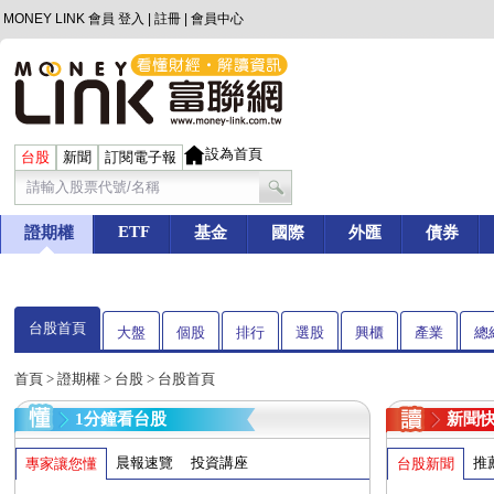
MONEY LINK 會員
登入
|
註冊
|
會員中心
設為首頁
台股
新聞
訂閱電子報
ETF
證期權
基金
國際
外匯
債券
台股首頁
大盤
個股
排行
選股
興櫃
產業
總
首頁
>
證期權
>
台股
> 台股首頁
1分鐘看台股
新聞
晨報速覽
投資講座
推
專家讓您懂
台股新聞