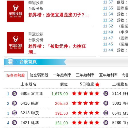
11:57
個股：
華冠投顧
11:55
國際產
台股分析
11:54
營收：台
賴昇楷：撿便宜還是接刀子? ...
11:52
營收：日
11:52
《產業
11:49
《半導
華冠投顧
11:47
《國際
台股分析
11:45
《業績
賴昇楷：「被動元件」力挽狂
11:44
營收：
瀾...
台股首頁
短空弱勢股
一年殖利率
三年殖利率
五年殖利率
每
短多強勢股
上市股名
價位
5日強度
上櫃股
6805 富世達
3114 
1
1,675.00
6426 統新
3081 
2
205.50
6213 聯茂
3
391.50
6643 M
2421 建準
5289 
4
151.00