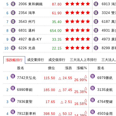
2006 東和鋼鐵
6913 
5
87.80
2354 鴻準
3324 
6
61.90
3543 州巧
6187 
7
35.40
6831 邁科
4931 
8
654.00
4927 泰鼎-KY
4973 
9
33.35
6226 光鼎
8299 
10
22.15
成交量排行
成交值排行
三大法人上市排行
三大法人
漲跌幅排行
股名
價位
漲跌
漲幅%
股名
△
7742天弘化
6979勝釩
1
115.50
△ 24.55
26.99%
△
6990華鉬
3135凌航
2
185.00
△ 37.45
25.38%
△
7936寰聖
4764雙鍵
3
17.65
△ 2.51
16.58%
△
7912新聿科
4503金雨
4
398.50
△ 50.12
14.39%