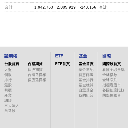
合計
1,942.763
2,085.919
-143.156
合計
證期權
ETF
基金
國際
台股首頁
台指期貨
ETF首頁
基金首頁
國際股首頁
大盤
個股期貨
基金速配
看懂全球景氣
個股
台指選擇權
智慧篩選
全球指數
排行
個股選擇權
基金排行
全球漲跌
選股
基金總覽
指標看股市
興櫃
自選基金
各國強度比較
產業
我的組合
國際氣象台
總經
三大法人
自選股