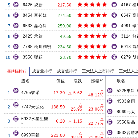
6426 統新
4167 
5
217.50
8454 富邦媒
6547 
6
274.50
6533 晶心科
4991 環
7
250.00
2425 承啟
3114 
8
49.55
7788 松川精密
6913 
9
234.50
3550 聯穎
6279 
10
23.70
成交量排行
成交值排行
三大法人上市排行
三大法人
漲跌幅排行
股名
價位
漲跌
漲幅%
股名
△
5225東科-
4765磐采
1
17.30
△ 5.62
48.12%
4503金雨
△
△
7742天弘化
2
138.50
25.95
23.06%
8069元太
6932水星生醫
△
3
6.20
△ 1.15
6556勝品
22.77%
*
3532台勝
△
△
6990華鉬
4
223.00
38.83
21.08%