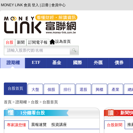
MONEY LINK 會員
登入
|
註冊
|
會員中心
設為首頁
台股
新聞
訂閱電子報
ETF
證期權
基金
國際
外匯
債券
台股首頁
大盤
個股
排行
選股
興櫃
產業
總
首頁
>
證期權
>
台股
> 台股首頁
1分鐘看台股
新聞
晨報速覽
投資講座
推
專家讓您懂
台股新聞