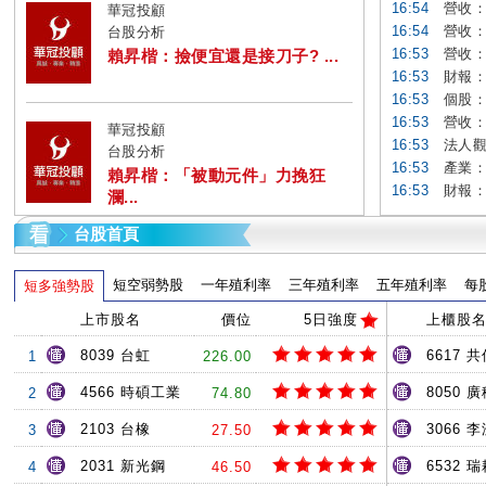
16:54
營收：盛
華冠投顧
16:54
營收：宏
台股分析
16:53
營收：樂
賴昇楷：撿便宜還是接刀子? ...
16:53
財報：祥碩
16:53
個股：精
16:53
營收：南
華冠投顧
16:53
法人觀
台股分析
16:53
產業：
賴昇楷：「被動元件」力挽狂
16:53
財報：
瀾...
台股首頁
短空弱勢股
一年殖利率
三年殖利率
五年殖利率
每
短多強勢股
上市股名
價位
5日強度
上櫃股
8039 台虹
6617 共
1
226.00
4566 時碩工業
8050 
2
74.80
2103 台橡
3066 
3
27.50
2031 新光鋼
6532 
4
46.50