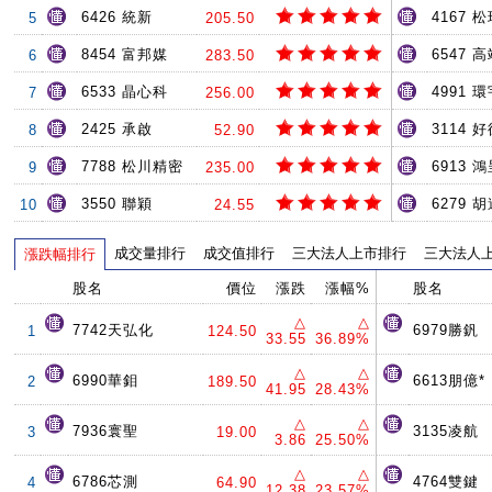
6426 統新
4167 
5
205.50
8454 富邦媒
6547 
6
283.50
6533 晶心科
4991 環
7
256.00
2425 承啟
3114 
8
52.90
7788 松川精密
6913 
9
235.00
3550 聯穎
6279 
10
24.55
成交量排行
成交值排行
三大法人上市排行
三大法人
漲跌幅排行
股名
價位
漲跌
漲幅%
股名
△
△
7742天弘化
6979勝釩
1
124.50
33.55
36.89%
△
△
6990華鉬
6613朋億*
2
189.50
41.95
28.43%
△
△
7936寰聖
3135凌航
3
19.00
3.86
25.50%
△
△
6786芯測
4764雙鍵
4
64.90
12.38
23.57%