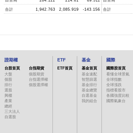
自營商
284.122
214.61
69.511
自營商
合計
1,942.763
2,085.919
-143.156
合計
證期權
ETF
基金
國際
台股首頁
台指期貨
ETF首頁
基金首頁
國際股首頁
大盤
個股期貨
基金速配
看懂全球景氣
個股
台指選擇權
智慧篩選
全球指數
排行
個股選擇權
基金排行
全球漲跌
選股
基金總覽
指標看股市
興櫃
自選基金
各國強度比較
產業
我的組合
國際氣象台
總經
三大法人
自選股