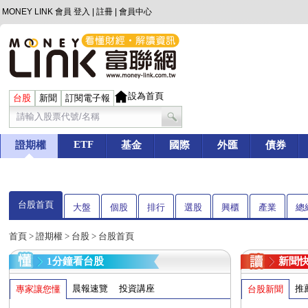
MONEY LINK 會員
登入
|
註冊
|
會員中心
設為首頁
台股
新聞
訂閱電子報
ETF
證期權
基金
國際
外匯
債券
台股首頁
大盤
個股
排行
選股
興櫃
產業
總
首頁
>
證期權
>
台股
> 台股首頁
1分鐘看台股
新聞
晨報速覽
投資講座
推
專家讓您懂
台股新聞