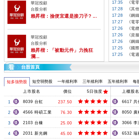
17:35
《電零
華冠投顧
17:28
《其他
台股分析
17:28
《鋼鐵
賴昇楷：撿便宜還是接刀子? ...
17:27
《電零
17:26
《電纜
17:26
《資服
華冠投顧
17:26
《鋼鐵
台股分析
17:25
《國際
賴昇楷：「被動元件」力挽狂
17:25
《電週
瀾...
台股首頁
短空弱勢股
一年殖利率
三年殖利率
五年殖利率
每
短多強勢股
上市股名
價位
5日強度
上櫃股
8039 台虹
6617 共
1
237.50
4566 時碩工業
8050 
2
76.30
2103 台橡
3066 
3
25.00
2031 新光鋼
6532 
4
45.00