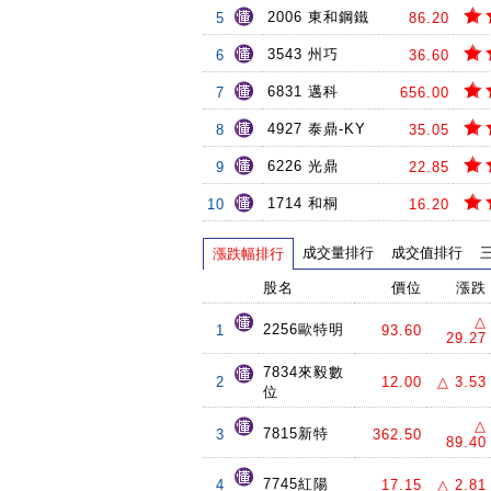
2006 東和鋼鐵
5
86.20
3543 州巧
6
36.60
6831 邁科
7
656.00
4927 泰鼎-KY
8
35.05
6226 光鼎
9
22.85
1714 和桐
10
16.20
成交量排行
成交值排行
漲跌幅排行
股名
價位
漲跌
△
2256歐特明
1
93.60
29.27
7834來毅數
2
12.00
△ 3.53
位
△
7815新特
3
362.50
89.40
7745紅陽
4
17.15
△ 2.81