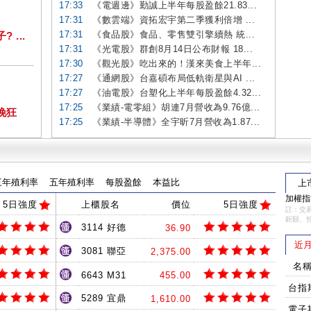
17:33
《電週邊》勤誠上半年每股盈餘21.83...
17:31
《數雲端》資拓宏宇第二季獲利倍增 ...
17:31
《食品股》食品、零售雙引擎續熱 統...
...
17:31
《光電股》群創8月14日公布財報 18...
17:30
《觀光股》吃出來的！漢來美食上半年...
17:27
《通網股》台嘉碩布局低軌衛星與AI ...
17:27
《油電股》台塑化上半年每股盈餘4.32...
17:25
《業績-電零組》胡連7月營收為9.76億...
挽狂
17:25
《業績-半導體》全宇昕7月營收為1.87...
三年殖利率
五年殖利率
每股盈餘
本益比
上
加權指數
5日強度
上櫃股名
價位
5日強度
註：交易
鉅額、
3114 好德
36.90
近月
3081 聯亞
2,375.00
名
6643 M31
455.00
台指
5289 宜鼎
1,610.00
電子