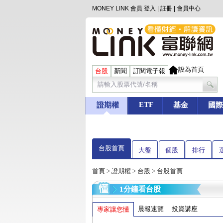
MONEY LINK 會員
登入
|
註冊
|
會員中心
設為首頁
台股
新聞
訂閱電子報
ETF
證期權
基金
國際
台股首頁
大盤
個股
排行
首頁
>
證期權
>
台股
> 台股首頁
1分鐘看台股
晨報速覽
投資講座
專家讓您懂