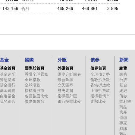
-143.156
合計
465.266
468.861
-3.595
基金
國際
外匯
債券
新聞
基金首頁
國際股首頁
外匯首頁
債券首頁
總覽
基金速配
看懂全球景氣
匯率升貶圖表
全球債走勢
頭條
智慧篩選
全球指數
最新匯率
倫敦拆放款
台股
基金排行
全球漲跌
交叉匯率
香港拆放款
基金
基金總覽
指標看股市
歷史走勢
上海拆放款
總經
自選基金
各國強度比較
指標看外匯
指標看債市
債券
我的組合
國際氣象台
銀行換匯比較
走勢比較
匯利率
商品
房產
道瓊
專家
財訊
雜誌