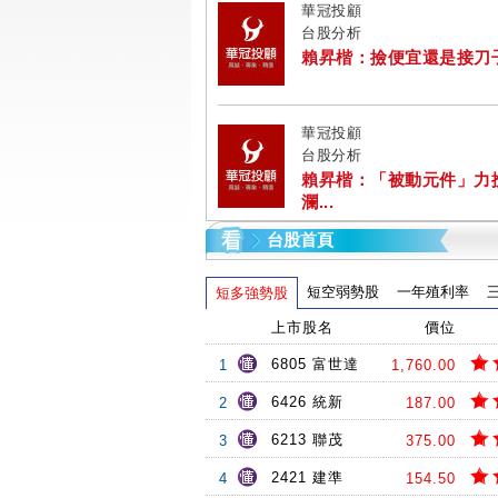
華冠投顧
台股分析
賴昇楷：撿便宜還是接刀子? 
華冠投顧
台股分析
賴昇楷：「被動元件」力
瀾...
台股首頁
短空弱勢股
一年殖利率
短多強勢股
上市股名
價位
6805 富世達
1
1,760.00
6426 統新
2
187.00
6213 聯茂
3
375.00
2421 建準
4
154.50