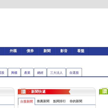
外匯
債券
新聞
影音
看盤
選股
興櫃
產業
總經
三大法人
自選股
新聞快遞
推薦新聞
點閱排行
你的新聞
台股新聞