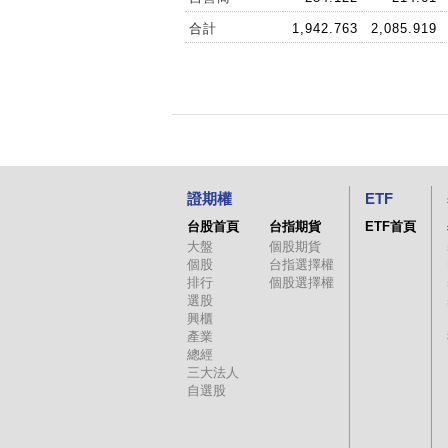
合計
1,942.763
2,085.919
證期權
ETF
台股首頁
台指期貨
ETF首頁
大盤
個股期貨
個股
台指選擇權
排行
個股選擇權
選股
興櫃
產業
總經
三大法人
自選股