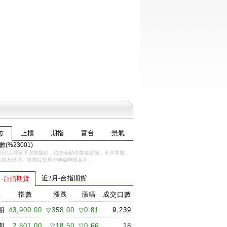
上櫃
期指
富台
景氣
市
(%23001)
日14:30至下次開盤前，成交金額含盤後定價，不含零股、
拍賣及標購。實際以交易所轉檔時間為主。
近2月-台指期貨
-台指期貨
稱
指數
漲跌
漲幅
成交口數
期
43,900.00
▽358.00
▽0.81
9,239
期
2,801.00
▽18.50
▽0.66
18