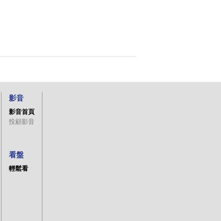
影音
影音首頁
投顧影音
看盤
輕鬆看