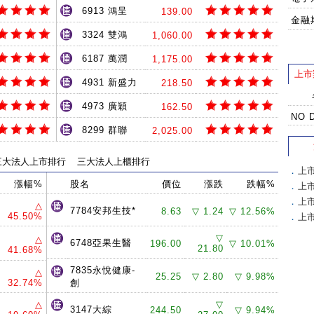
6913 鴻呈
139.00
金融
3324 雙鴻
1,060.00
6187 萬潤
1,175.00
上市
4931 新盛力
218.50
4973 廣穎
162.50
NO 
8299 群聯
2,025.00
三大法人上市排行
三大法人上櫃排行
．
上
漲幅%
股名
價位
漲跌
跌幅%
．
上
．
上
△
7784安邦生技*
8.63
▽ 1.24
▽ 12.56%
45.50%
．
上
▽
△
6748亞果生醫
196.00
▽ 10.01%
21.80
41.68%
7835永悅健康-
△
25.25
▽ 2.80
▽ 9.98%
32.74%
創
△
▽
3147大綜
244.50
▽ 9.94%