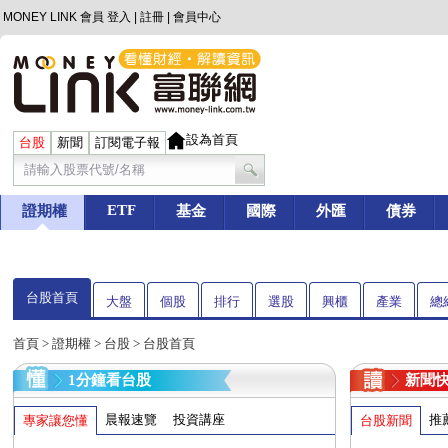
MONEY LINK 會員
登入
|
註冊
|
會員中心
設為首頁
台股
新聞
訂閱電子報
ETF
證期權
基金
國際
外匯
債券
台股首頁
大盤
個股
排行
選股
興櫃
產業
總
首頁
>
證期權
>
台股
> 台股首頁
1分鐘看台股
新聞
晨報速覽
投資講座
推
專家讓您懂
台股新聞