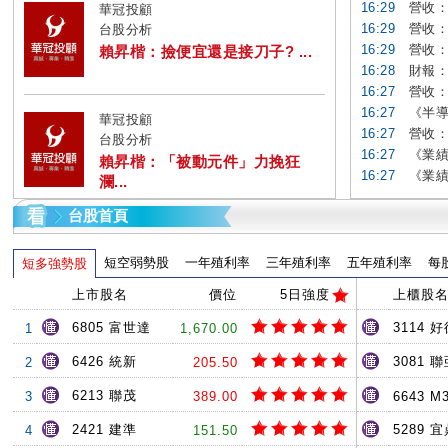
16:29
營收：乙
華冠投顧
16:29
營收：竣
台股分析
16:29
營收：I
賴昇楷：撿便宜還是接刀子? ...
16:28
財報：全宇
16:27
營收：華
16:27
《半導
華冠投顧
16:27
營收：德
台股分析
16:27
《業績
賴昇楷：「被動元件」力挽狂
16:27
《業績
瀾...
台股首頁
短空弱勢股
一年殖利率
三年殖利率
五年殖利率
每
短多強勢股
上市股名
價位
5日強度
上櫃股
6805 富世達
3114 
1
1,670.00
6426 統新
3081 
2
205.50
6213 聯茂
3
389.00
6643 M
2421 建準
5289 
4
151.50