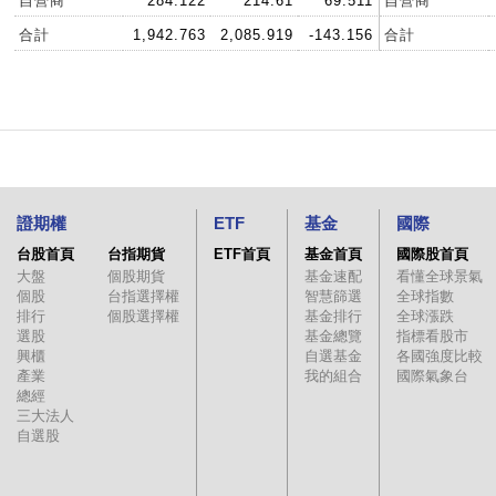
自營商
284.122
214.61
69.511
自營商
合計
1,942.763
2,085.919
-143.156
合計
證期權
ETF
基金
國際
台股首頁
台指期貨
ETF首頁
基金首頁
國際股首頁
大盤
個股期貨
基金速配
看懂全球景氣
個股
台指選擇權
智慧篩選
全球指數
排行
個股選擇權
基金排行
全球漲跌
選股
基金總覽
指標看股市
興櫃
自選基金
各國強度比較
產業
我的組合
國際氣象台
總經
三大法人
自選股