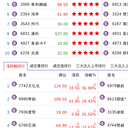
2006 東和鋼鐵
6913 
5
88.50
2354 鴻準
3324 
6
61.80
3543 州巧
6187 
7
36.00
6831 邁科
4931 
8
637.00
4927 泰鼎-KY
4973 
9
33.00
6226 光鼎
8299 
10
22.05
成交量排行
成交值排行
三大法人上市排行
三大法人
漲跌幅排行
股名
價位
漲跌
漲幅%
股名
△
△
7742天弘化
6979勝釩
1
124.50
33.55
36.89%
△
△
6990華鉬
6613朋億*
2
189.50
41.95
28.43%
△
△
7936寰聖
3135凌航
3
19.00
3.86
25.50%
△
△
6786芯測
4764雙鍵
4
64.90
12.38
23.57%