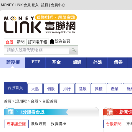
MONEY LINK 會員
登入
|
註冊
|
會員中心
設為首頁
台股
新聞
訂閱電子報
ETF
證期權
基金
國際
外匯
債券
台股首頁
大盤
個股
排行
選股
興櫃
產業
總
首頁
>
證期權
>
台股
> 台股首頁
1分鐘看台股
新聞
晨報速覽
投資講座
推
專家讓您懂
台股新聞