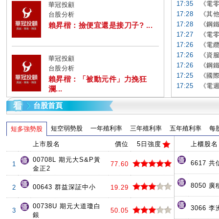
17:35
《電零
華冠投顧
17:28
《其他
台股分析
17:28
《鋼鐵
賴昇楷：撿便宜還是接刀子? ...
17:27
《電零
17:26
《電纜
17:26
《資服
華冠投顧
17:26
《鋼鐵
台股分析
17:25
《國際
賴昇楷：「被動元件」力挽狂
17:25
《電週
瀾...
台股首頁
短空弱勢股
一年殖利率
三年殖利率
五年殖利率
每
短多強勢股
上市股名
價位
5日強度
上櫃股名
00708L 期元大S&P黃
6617 共
1
77.60
金正2
8050 廣
00643 群益深証中小
2
19.29
00738U 期元大道瓊白
3066 李
3
50.05
銀