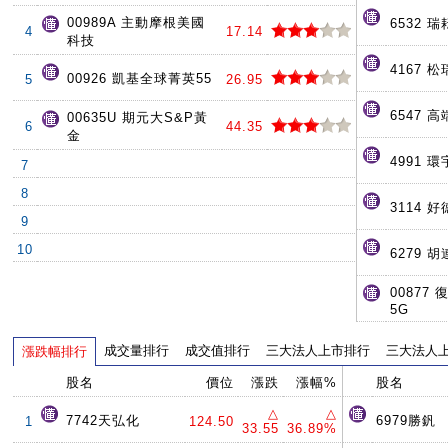
00989A 主動摩根美國
6532 瑞
4
17.14
科技
4167 
00926 凱基全球菁英55
5
26.95
6547 
00635U 期元大S&P黃
6
44.35
金
4991 環
7
8
3114 好
9
10
6279 胡
00877
5G
成交量排行
成交值排行
三大法人上市排行
三大法人
漲跌幅排行
股名
價位
漲跌
漲幅%
股名
△
△
7742天弘化
6979勝釩
1
124.50
33.55
36.89%