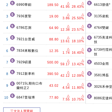
△
△
6990華鉬
6613朋億*
2
189.50
41.95
28.43%
△
△
7936寰聖
3135凌航
3
19.00
3.86
25.50%
△
△
6786芯測
4764雙鍵
4
64.90
12.38
23.57%
△
△
6735美達
7921台普威
5
88.80
13.61
18.10%
技
△
△
6739竹陞
7834來毅數位
6
12.35
1.74
16.40%
技
△
△
7929碩通
7
500.00
4503金雨
59.17
13.42%
△
△
7912新聿科
8
390.50
3581博磊
42.12
12.09%
00715L期街口布
△
△
9
43.02
3026禾伸
4.54
11.80%
蘭特正2
△
△
6847普瑞博
10
77.80
8086宏捷
7.55
10.75%
三大法人買賣超