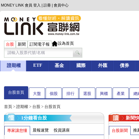
MONEY LINK 會員
登入
|
註冊
|
會員中心
設為首頁
台股
新聞
訂閱電子報
ETF
證期權
基金
國際
外匯
債券
台股首頁
大盤
個股
排行
選股
興櫃
產業
總
首頁
>
證期權
>
台股
> 台股首頁
1分鐘看台股
新聞
晨報速覽
投資講座
推
專家讓您懂
台股新聞