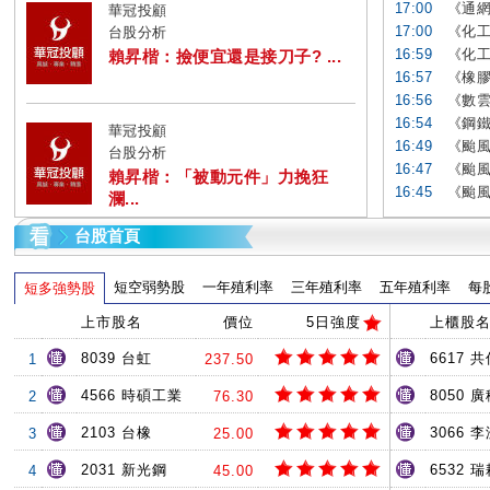
17:00
《通網
華冠投顧
17:00
《化工
台股分析
16:59
《化工
賴昇楷：撿便宜還是接刀子? ...
16:57
《橡膠
16:56
《數雲
16:54
《鋼鐵
華冠投顧
16:49
《颱風
台股分析
16:47
《颱風
賴昇楷：「被動元件」力挽狂
16:45
《颱風
瀾...
台股首頁
短空弱勢股
一年殖利率
三年殖利率
五年殖利率
每
短多強勢股
上市股名
價位
5日強度
上櫃股
8039 台虹
6617 共
1
237.50
4566 時碩工業
8050 
2
76.30
2103 台橡
3066 
3
25.00
2031 新光鋼
6532 
4
45.00