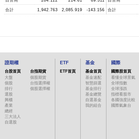
自營商
284.122
214.61
69.511
自營商
合計
1,942.763
2,085.919
-143.156
合計
證期權
ETF
基金
國際
台股首頁
台指期貨
ETF首頁
基金首頁
國際股首頁
大盤
個股期貨
基金速配
看懂全球景氣
個股
台指選擇權
智慧篩選
全球指數
排行
個股選擇權
基金排行
全球漲跌
選股
基金總覽
指標看股市
興櫃
自選基金
各國強度比較
產業
我的組合
國際氣象台
總經
三大法人
自選股