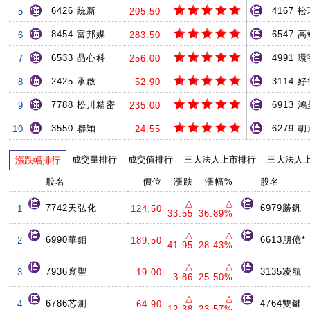
6426 統新
4167 
5
205.50
8454 富邦媒
6547 
6
283.50
6533 晶心科
4991 環
7
256.00
2425 承啟
3114 
8
52.90
7788 松川精密
6913 
9
235.00
3550 聯穎
6279 
10
24.55
成交量排行
成交值排行
三大法人上市排行
三大法人
漲跌幅排行
股名
價位
漲跌
漲幅%
股名
△
△
7742天弘化
6979勝釩
1
124.50
33.55
36.89%
△
△
6990華鉬
6613朋億*
2
189.50
41.95
28.43%
△
△
7936寰聖
3135凌航
3
19.00
3.86
25.50%
△
△
6786芯測
4764雙鍵
4
64.90
12.38
23.57%