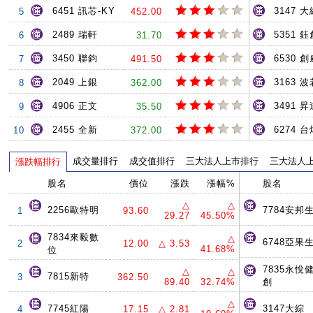
6451 訊芯-KY
3147 大
5
452.00
2489 瑞軒
5351 鈺
6
31.70
3450 聯鈞
6530 創
7
491.50
2049 上銀
3163 
8
362.00
4906 正文
3491 
9
35.50
2455 全新
6274 台
10
372.00
成交量排行
成交值排行
三大法人上市排行
三大法人
漲跌幅排行
股名
價位
漲跌
漲幅%
股名
△
△
2256歐特明
7784安邦
1
93.60
29.27
45.50%
7834來毅數
△
6748亞果
2
12.00
△ 3.53
41.68%
位
7835永悅
△
△
7815新特
3
362.50
89.40
32.74%
創
△
7745紅陽
3147大綜
4
17.15
△ 2.81