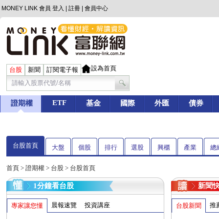
MONEY LINK 會員
登入
|
註冊
|
會員中心
設為首頁
台股
新聞
訂閱電子報
ETF
證期權
基金
國際
外匯
債券
台股首頁
大盤
個股
排行
選股
興櫃
產業
總
首頁
>
證期權
>
台股
> 台股首頁
1分鐘看台股
新聞
晨報速覽
投資講座
推
專家讓您懂
台股新聞