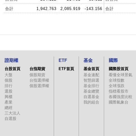
合計
1,942.763
2,085.919
-143.156
合計
證期權
ETF
基金
國際
台股首頁
台指期貨
ETF首頁
基金首頁
國際股首頁
大盤
個股期貨
基金速配
看懂全球景氣
個股
台指選擇權
智慧篩選
全球指數
排行
個股選擇權
基金排行
全球漲跌
選股
基金總覽
指標看股市
興櫃
自選基金
各國強度比較
產業
我的組合
國際氣象台
總經
三大法人
自選股