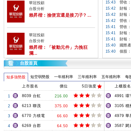
15:43
營收：中
華冠投顧
15:42
財報：台
台股分析
15:42
財報：成
賴昇楷：撿便宜還是接刀子? ...
15:42
營收：易
15:41
營收：新
15:41
財報：
華冠投顧
15:41
財報：凌網
台股分析
15:40
國際產
賴昇楷：「被動元件」力挽狂
15:40
個股：仁
瀾...
台股首頁
短空弱勢股
一年殖利率
三年殖利率
五年殖利率
每
短多強勢股
上市股名
價位
5日強度
上櫃股名
8039 台虹
4991 環
1
216.00
6213 聯茂
3105 穩
2
375.00
6770 力積電
4979 
3
66.60
6269 台郡
3587 閎
4
64.50