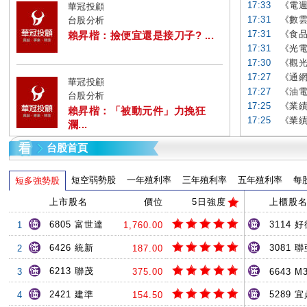
17:33
《電週
華冠投顧
17:31
《數雲
台股分析
17:31
《食品
賴昇楷：撿便宜還是接刀子? ...
17:31
《光電
17:30
《觀光
17:27
《通網
華冠投顧
17:27
《油電
台股分析
17:25
《業績
賴昇楷：「被動元件」力挽狂
17:25
《業績
瀾...
台股首頁
短空弱勢股
一年殖利率
三年殖利率
五年殖利率
每
短多強勢股
上市股名
價位
5日強度
上櫃股
6805 富世達
3114 
1
1,760.00
6426 統新
3081 
2
187.00
6213 聯茂
3
375.00
6643 M
2421 建準
5289 
4
154.50