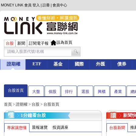
MONEY LINK 會員
登入
|
註冊
|
會員中心
設為首頁
台股
新聞
訂閱電子報
ETF
證期權
基金
國際
外匯
債券
台股首頁
大盤
個股
排行
選股
興櫃
產業
總
首頁
>
證期權
>
台股
> 台股首頁
1分鐘看台股
新聞
晨報速覽
投資講座
推
專家讓您懂
台股新聞