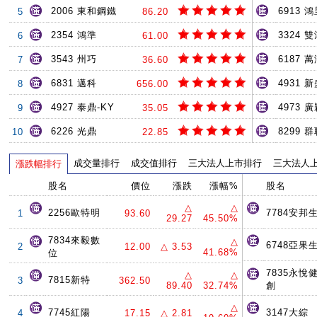
2006 東和鋼鐵
6913 
5
86.20
2354 鴻準
3324 
6
61.00
3543 州巧
6187 
7
36.60
6831 邁科
4931 
8
656.00
4927 泰鼎-KY
4973 
9
35.05
6226 光鼎
8299 
10
22.85
成交量排行
成交值排行
三大法人上市排行
三大法人
漲跌幅排行
股名
價位
漲跌
漲幅%
股名
△
△
2256歐特明
7784安邦
1
93.60
29.27
45.50%
7834來毅數
△
6748亞果
2
12.00
△ 3.53
41.68%
位
7835永悅
△
△
7815新特
3
362.50
89.40
32.74%
創
△
7745紅陽
3147大綜
4
17.15
△ 2.81