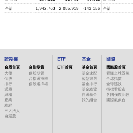
合計
1,942.763
2,085.919
-143.156
合計
證期權
ETF
基金
國際
台股首頁
台指期貨
ETF首頁
基金首頁
國際股首頁
大盤
個股期貨
基金速配
看懂全球景氣
個股
台指選擇權
智慧篩選
全球指數
排行
個股選擇權
基金排行
全球漲跌
選股
基金總覽
指標看股市
興櫃
自選基金
各國強度比較
產業
我的組合
國際氣象台
總經
三大法人
自選股