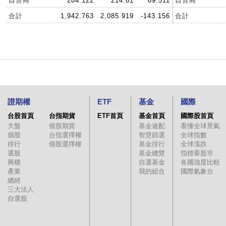
自營商
284.122
214.61
69.511
自營商
合計
1,942.763
2,085.919
-143.156
合計
證期權
ETF
基金
國際
台股首頁
台指期貨
ETF首頁
基金首頁
國際股首頁
大盤
個股期貨
基金速配
看懂全球景氣
個股
台指選擇權
智慧篩選
全球指數
排行
個股選擇權
基金排行
全球漲跌
選股
基金總覽
指標看股市
興櫃
自選基金
各國強度比較
產業
我的組合
國際氣象台
總經
三大法人
自選股