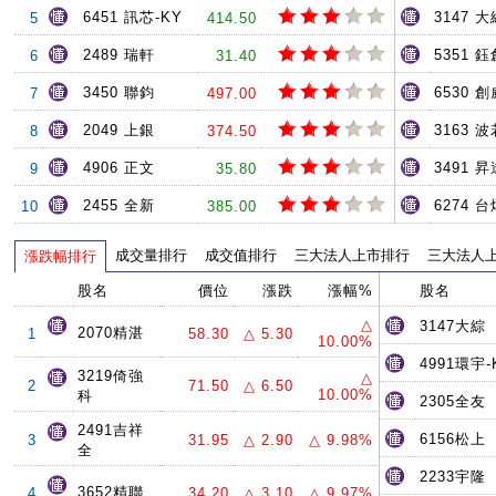
6451 訊芯-KY
3147 大
5
414.50
2489 瑞軒
5351 鈺
6
31.40
3450 聯鈞
6530 創
7
497.00
2049 上銀
3163 
8
374.50
4906 正文
3491 
9
35.80
2455 全新
6274 台
10
385.00
成交量排行
成交值排行
三大法人上市排行
三大法人
漲跌幅排行
股名
價位
漲跌
漲幅%
股名
△
3147大綜
2070精湛
1
58.30
△ 5.30
10.00%
4991環宇-
3219倚強
△
2
71.50
△ 6.50
10.00%
科
2305全友
2491吉祥
6156松上
3
31.95
△ 2.90
△ 9.98%
全
2233宇隆
3652精聯
4
34.20
△ 3.10
△ 9.97%