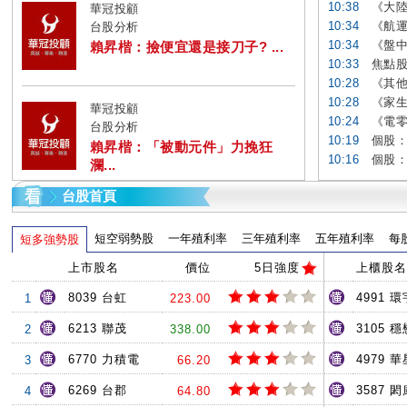
10:38
《大陸
華冠投顧
10:34
《航運
台股分析
10:34
《盤中
賴昇楷：撿便宜還是接刀子? ...
10:33
焦點股
10:28
《其他
10:28
《家生
華冠投顧
10:24
《電零
台股分析
10:19
個股：
賴昇楷：「被動元件」力挽狂
10:16
個股：
瀾...
台股首頁
短空弱勢股
一年殖利率
三年殖利率
五年殖利率
每
短多強勢股
上市股名
價位
5日強度
上櫃股名
8039 台虹
4991 環
1
223.00
6213 聯茂
3105 穩
2
338.00
6770 力積電
4979 
3
66.20
6269 台郡
3587 閎
4
64.80