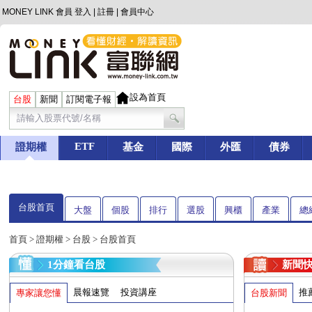
MONEY LINK 會員
登入
|
註冊
|
會員中心
設為首頁
台股
新聞
訂閱電子報
ETF
證期權
基金
國際
外匯
債券
台股首頁
大盤
個股
排行
選股
興櫃
產業
總
首頁
>
證期權
>
台股
> 台股首頁
1分鐘看台股
新聞
晨報速覽
投資講座
推
專家讓您懂
台股新聞