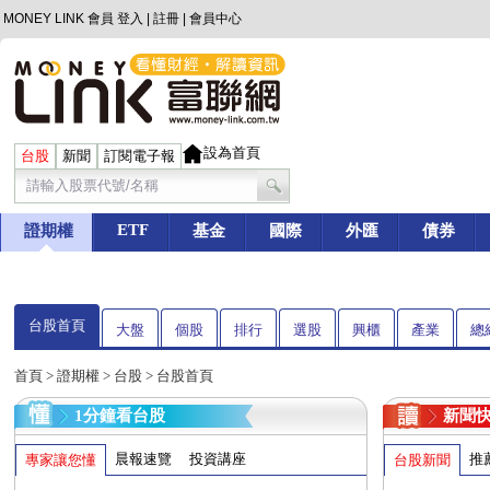
MONEY LINK 會員
登入
|
註冊
|
會員中心
設為首頁
台股
新聞
訂閱電子報
ETF
證期權
基金
國際
外匯
債券
台股首頁
大盤
個股
排行
選股
興櫃
產業
總
首頁
>
證期權
>
台股
> 台股首頁
1分鐘看台股
新聞
晨報速覽
投資講座
推
專家讓您懂
台股新聞