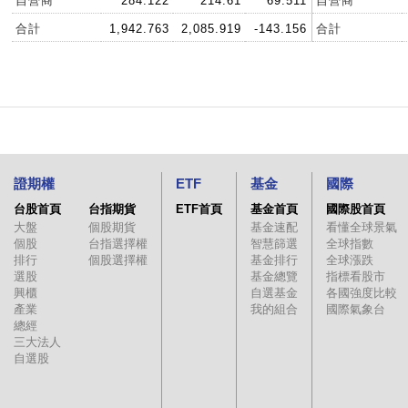
自營商
284.122
214.61
69.511
自營商
合計
1,942.763
2,085.919
-143.156
合計
證期權
ETF
基金
國際
台股首頁
台指期貨
ETF首頁
基金首頁
國際股首頁
大盤
個股期貨
基金速配
看懂全球景氣
個股
台指選擇權
智慧篩選
全球指數
排行
個股選擇權
基金排行
全球漲跌
選股
基金總覽
指標看股市
興櫃
自選基金
各國強度比較
產業
我的組合
國際氣象台
總經
三大法人
自選股