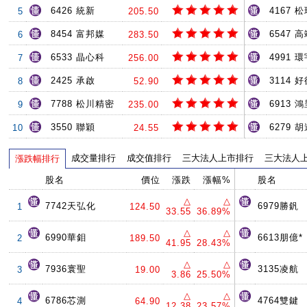
6426 統新
4167 
5
205.50
8454 富邦媒
6547 
6
283.50
6533 晶心科
4991 環
7
256.00
2425 承啟
3114 
8
52.90
7788 松川精密
6913 
9
235.00
3550 聯穎
6279 
10
24.55
成交量排行
成交值排行
三大法人上市排行
三大法人
漲跌幅排行
股名
價位
漲跌
漲幅%
股名
△
△
7742天弘化
6979勝釩
1
124.50
33.55
36.89%
△
△
6990華鉬
6613朋億*
2
189.50
41.95
28.43%
△
△
7936寰聖
3135凌航
3
19.00
3.86
25.50%
△
△
6786芯測
4764雙鍵
4
64.90
12.38
23.57%