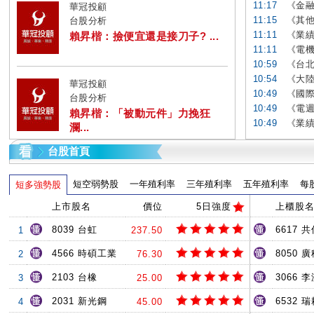
11:17
《金融
華冠投顧
11:15
《其他
台股分析
11:11
《業績
賴昇楷：撿便宜還是接刀子? ...
11:11
《電機
10:59
《台北
10:54
《大陸
華冠投顧
10:49
《國際
台股分析
10:49
《電週
賴昇楷：「被動元件」力挽狂
10:49
《業績
瀾...
台股首頁
短空弱勢股
一年殖利率
三年殖利率
五年殖利率
每
短多強勢股
上市股名
價位
5日強度
上櫃股
8039 台虹
6617 共
1
237.50
4566 時碩工業
8050 
2
76.30
2103 台橡
3066 
3
25.00
2031 新光鋼
6532 
4
45.00