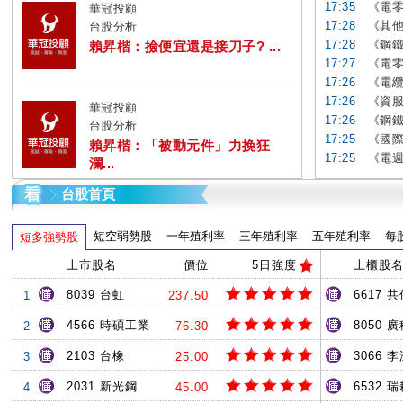
17:35
《電零
華冠投顧
17:28
《其他
台股分析
17:28
《鋼鐵
賴昇楷：撿便宜還是接刀子? ...
17:27
《電零
17:26
《電纜
17:26
《資服
華冠投顧
17:26
《鋼鐵
台股分析
17:25
《國際
賴昇楷：「被動元件」力挽狂
17:25
《電週
瀾...
台股首頁
短空弱勢股
一年殖利率
三年殖利率
五年殖利率
每
短多強勢股
上市股名
價位
5日強度
上櫃股
8039 台虹
6617 共
1
237.50
4566 時碩工業
8050 
2
76.30
2103 台橡
3066 
3
25.00
2031 新光鋼
6532 
4
45.00