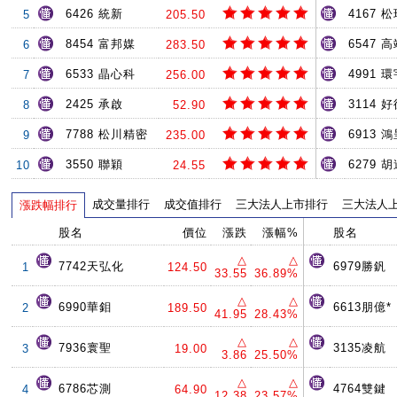
6426 統新
4167 
5
205.50
8454 富邦媒
6547 
6
283.50
6533 晶心科
4991 環
7
256.00
2425 承啟
3114 
8
52.90
7788 松川精密
6913 
9
235.00
3550 聯穎
6279 
10
24.55
成交量排行
成交值排行
三大法人上市排行
三大法人
漲跌幅排行
股名
價位
漲跌
漲幅%
股名
△
△
7742天弘化
6979勝釩
1
124.50
33.55
36.89%
△
△
6990華鉬
6613朋億*
2
189.50
41.95
28.43%
△
△
7936寰聖
3135凌航
3
19.00
3.86
25.50%
△
△
6786芯測
4764雙鍵
4
64.90
12.38
23.57%