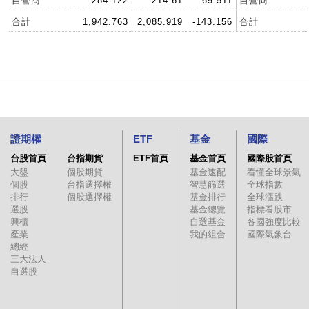
自營商
284.122
214.61
69.511
自營商
合計
1,942.763
2,085.919
-143.156
合計
證期權
ETF
基金
國際
台股首頁
台指期貨
ETF首頁
基金首頁
國際股首頁
大盤
個股期貨
基金速配
看懂全球景氣
個股
台指選擇權
智慧篩選
全球指數
排行
個股選擇權
基金排行
全球漲跌
選股
基金總覽
指標看股市
興櫃
自選基金
各國強度比較
產業
我的組合
國際氣象台
總經
三大法人
自選股