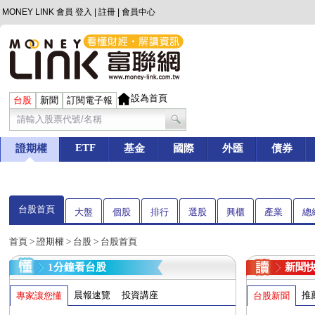
MONEY LINK 會員
登入
|
註冊
|
會員中心
設為首頁
台股
新聞
訂閱電子報
ETF
證期權
基金
國際
外匯
債券
台股首頁
大盤
個股
排行
選股
興櫃
產業
總
首頁
>
證期權
>
台股
> 台股首頁
1分鐘看台股
新聞
晨報速覽
投資講座
推
專家讓您懂
台股新聞