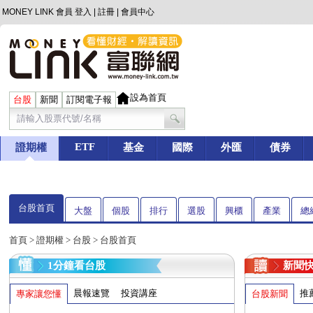
MONEY LINK 會員
登入
|
註冊
|
會員中心
設為首頁
台股
新聞
訂閱電子報
ETF
證期權
基金
國際
外匯
債券
台股首頁
大盤
個股
排行
選股
興櫃
產業
總
首頁
>
證期權
>
台股
> 台股首頁
1分鐘看台股
新聞
晨報速覽
投資講座
推
專家讓您懂
台股新聞