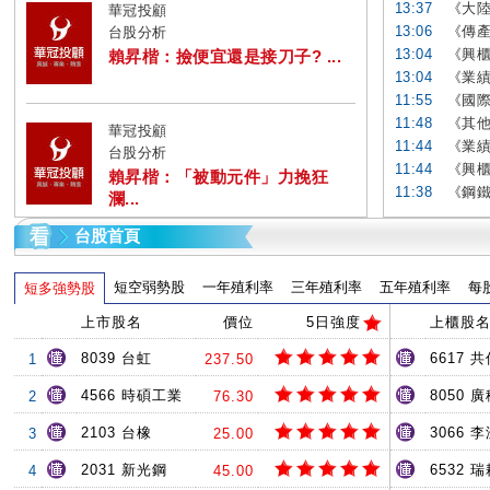
13:37
《大陸
華冠投顧
13:06
《傳產
台股分析
13:04
《興櫃
賴昇楷：撿便宜還是接刀子? ...
13:04
《業績
11:55
《國際產
11:48
《其他
華冠投顧
11:44
《業績
台股分析
11:44
《興櫃
賴昇楷：「被動元件」力挽狂
11:38
《鋼鐵
瀾...
台股首頁
短空弱勢股
一年殖利率
三年殖利率
五年殖利率
每
短多強勢股
上市股名
價位
5日強度
上櫃股
8039 台虹
6617 共
1
237.50
4566 時碩工業
8050 
2
76.30
2103 台橡
3066 
3
25.00
2031 新光鋼
6532 
4
45.00