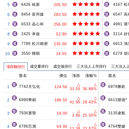
6426 統新
4167 
5
205.50
8454 富邦媒
6547 
6
283.50
6533 晶心科
4991 環
7
256.00
2425 承啟
3114 
8
52.90
7788 松川精密
6913 
9
235.00
3550 聯穎
6279 
10
24.55
成交量排行
成交值排行
三大法人上市排行
三大法人
漲跌幅排行
股名
價位
漲跌
漲幅%
股名
△
△
7742天弘化
6979勝釩
1
124.50
33.55
36.89%
△
△
6990華鉬
6613朋億*
2
189.50
41.95
28.43%
△
△
7936寰聖
3135凌航
3
19.00
3.86
25.50%
△
△
6786芯測
4764雙鍵
4
64.90
12.38
23.57%