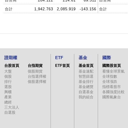
自營商
284.122
214.61
69.511
自營商
合計
1,942.763
2,085.919
-143.156
合計
證期權
ETF
基金
國際
台股首頁
台指期貨
ETF首頁
基金首頁
國際股首頁
大盤
個股期貨
基金速配
看懂全球景氣
個股
台指選擇權
智慧篩選
全球指數
排行
個股選擇權
基金排行
全球漲跌
選股
基金總覽
指標看股市
興櫃
自選基金
各國強度比較
產業
我的組合
國際氣象台
總經
三大法人
自選股