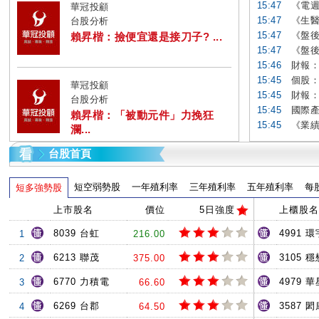
15:47
《電週
華冠投顧
15:47
《生醫
台股分析
15:47
《盤後
賴昇楷：撿便宜還是接刀子? ...
15:47
《盤後
15:46
財報：統懋
15:45
個股：
華冠投顧
15:45
財報：
台股分析
15:45
國際產
賴昇楷：「被動元件」力挽狂
15:45
《業績
瀾...
台股首頁
短空弱勢股
一年殖利率
三年殖利率
五年殖利率
每
短多強勢股
上市股名
價位
5日強度
上櫃股名
8039 台虹
4991 環
1
216.00
6213 聯茂
3105 穩
2
375.00
6770 力積電
4979 
3
66.60
6269 台郡
3587 閎
4
64.50