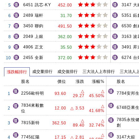
6451 訊芯-KY
3147 大
5
452.00
2489 瑞軒
5351 鈺
6
31.70
3450 聯鈞
6530 創
7
491.50
2049 上銀
3163 
8
362.00
4906 正文
3491 
9
35.50
2455 全新
6274 台
10
372.00
成交量排行
成交值排行
三大法人上市排行
三大法人
漲跌幅排行
股名
價位
漲跌
漲幅%
股名
△
△
2256歐特明
7784安邦
1
93.60
29.27
45.50%
7834來毅數
△
6748亞果
2
12.00
△ 3.53
41.68%
位
7835永悅
△
△
7815新特
3
362.50
89.40
32.74%
創
△
7745紅陽
3147大綜
4
17.15
△ 2.81