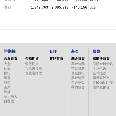
合計
1,942.763
2,085.919
-143.156
合計
證期權
ETF
基金
國際
台股首頁
台指期貨
ETF首頁
基金首頁
國際股首頁
大盤
個股期貨
基金速配
看懂全球景氣
個股
台指選擇權
智慧篩選
全球指數
排行
個股選擇權
基金排行
全球漲跌
選股
基金總覽
指標看股市
興櫃
自選基金
各國強度比較
產業
我的組合
國際氣象台
總經
三大法人
自選股