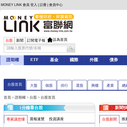
MONEY LINK 會員
登入
|
註冊
|
會員中心
設為首頁
台股
新聞
訂閱電子報
ETF
證期權
基金
國際
外匯
債券
台股首頁
大盤
個股
排行
選股
興櫃
產業
總
首頁
>
證期權
>
台股
> 台股首頁
1分鐘看台股
新聞
晨報速覽
投資講座
推
專家讓您懂
台股新聞