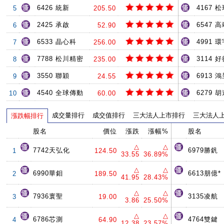
6426 統新
4167 
5
205.50
2425 承啟
6547 
6
52.90
6533 晶心科
4991 環
7
256.00
7788 松川精密
3114 
8
235.00
3550 聯穎
6913 
9
24.55
4540 全球傳動
6279 
10
60.00
成交量排行
成交值排行
三大法人上市排行
三大法人
漲跌幅排行
股名
價位
漲跌
漲幅%
股名
△
△
7742天弘化
6979勝釩
1
124.50
33.55
36.89%
△
△
6990華鉬
6613朋億*
2
189.50
41.95
28.43%
△
△
7936寰聖
3135凌航
3
19.00
3.86
25.50%
△
△
6786芯測
4764雙鍵
4
64.90
12.38
23.57%