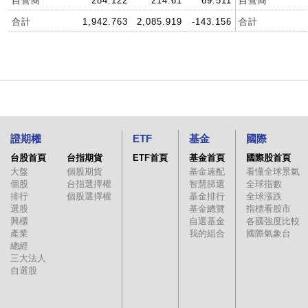
自營商
284.122
214.61
69.511
自營商
合計
1,942.763
2,085.919
-143.156
合計
證期權
ETF
基金
國際
台股首頁
台指期貨
ETF首頁
基金首頁
國際股首頁
大盤
個股期貨
基金速配
看懂全球景氣
個股
台指選擇權
智慧篩選
全球指數
排行
個股選擇權
基金排行
全球漲跌
選股
基金總覽
指標看股市
興櫃
自選基金
各國強度比較
產業
我的組合
國際氣象台
總經
三大法人
自選股