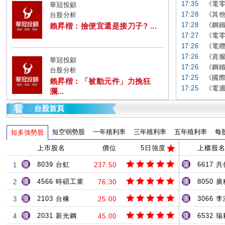
17:35
《電零
華冠投顧
17:28
《其他
台股分析
17:28
《鋼鐵
賴昇楷：撿便宜還是接刀子? ...
17:27
《電零
17:26
《電纜
17:26
《資服
華冠投顧
17:26
《鋼鐵
台股分析
17:25
《國際
賴昇楷：「被動元件」力挽狂
17:25
《電週
瀾...
台股首頁
短空弱勢股
一年殖利率
三年殖利率
五年殖利率
每
短多強勢股
上市股名
價位
5日強度
上櫃股
8039 台虹
6617 共
1
237.50
4566 時碩工業
8050 
2
76.30
2103 台橡
3066 
3
25.00
2031 新光鋼
6532 
4
45.00