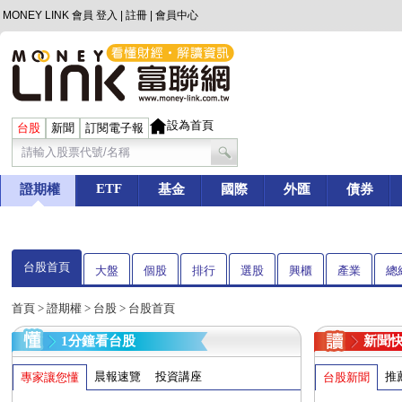
MONEY LINK 會員
登入
|
註冊
|
會員中心
設為首頁
台股
新聞
訂閱電子報
ETF
證期權
基金
國際
外匯
債券
台股首頁
大盤
個股
排行
選股
興櫃
產業
總
首頁
>
證期權
>
台股
> 台股首頁
1分鐘看台股
新聞
晨報速覽
投資講座
推
專家讓您懂
台股新聞