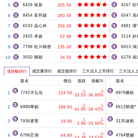
6426 統新
4167 
5
205.50
8454 富邦媒
6547 
6
283.50
6533 晶心科
4991 環
7
256.00
2425 承啟
3114 
8
52.90
7788 松川精密
6913 
9
235.00
3550 聯穎
6279 
10
24.55
成交量排行
成交值排行
三大法人上市排行
三大法人
漲跌幅排行
股名
價位
漲跌
漲幅%
股名
△
△
7742天弘化
6979勝釩
1
124.50
33.55
36.89%
△
△
6990華鉬
6613朋億*
2
189.50
41.95
28.43%
△
△
7936寰聖
3135凌航
3
19.00
3.86
25.50%
△
△
6786芯測
4764雙鍵
4
64.90
12.38
23.57%