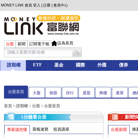
MONEY LINK 會員
登入
|
註冊
|
會員中心
設為首頁
台股
新聞
訂閱電子報
ETF
證期權
基金
國際
外匯
債券
台股首頁
大盤
個股
排行
選股
興櫃
產業
總
首頁
>
證期權
>
台股
> 台股首頁
1分鐘看台股
新聞
晨報速覽
投資講座
推
專家讓您懂
台股新聞