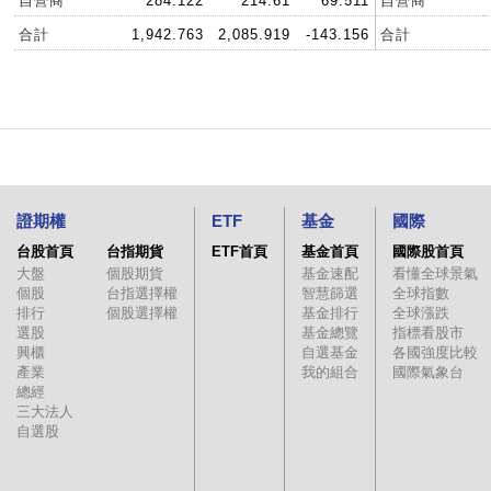
自營商
284.122
214.61
69.511
自營商
合計
1,942.763
2,085.919
-143.156
合計
證期權
ETF
基金
國際
台股首頁
台指期貨
ETF首頁
基金首頁
國際股首頁
大盤
個股期貨
基金速配
看懂全球景氣
個股
台指選擇權
智慧篩選
全球指數
排行
個股選擇權
基金排行
全球漲跌
選股
基金總覽
指標看股市
興櫃
自選基金
各國強度比較
產業
我的組合
國際氣象台
總經
三大法人
自選股