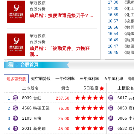
17:00
《通網
華冠投顧
17:00
《化工
台股分析
16:59
《化工
賴昇楷：撿便宜還是接刀子? ...
16:57
《橡膠
16:56
《數雲
16:54
《鋼鐵
華冠投顧
16:49
《颱風
台股分析
16:47
《颱風
賴昇楷：「被動元件」力挽狂
16:45
《颱風
瀾...
台股首頁
短空弱勢股
一年殖利率
三年殖利率
五年殖利率
每
短多強勢股
上市股名
價位
5日強度
上櫃股
8039 台虹
6617 共
1
237.50
4566 時碩工業
8050 
2
76.30
2103 台橡
3066 
3
25.00
2031 新光鋼
6532 
4
45.00