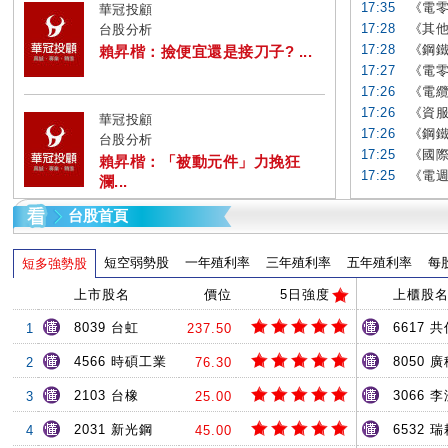
17:35
《電零
華冠投顧
17:28
《其他
台股分析
17:28
《鋼鐵
賴昇楷：撿便宜還是接刀子? ...
17:27
《電零
17:26
《電纜
17:26
《資服
華冠投顧
17:26
《鋼鐵
台股分析
17:25
《國際
賴昇楷：「被動元件」力挽狂
17:25
《電週
瀾...
台股首頁
短空弱勢股
一年殖利率
三年殖利率
五年殖利率
每
短多強勢股
上市股名
價位
5日強度
上櫃股
8039 台虹
6617 共
1
237.50
4566 時碩工業
8050 
2
76.30
2103 台橡
3066 
3
25.00
2031 新光鋼
6532 
4
45.00