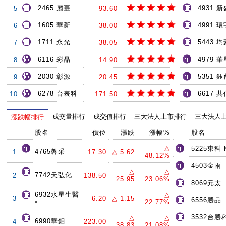
2465 麗臺
4931 
5
93.60
1605 華新
4991 環
6
38.00
1711 永光
5443 均
7
38.05
6116 彩晶
4979 
8
14.90
2030 彰源
5351 鈺
9
20.45
6278 台表科
6617 共
10
171.50
成交量排行
成交值排行
三大法人上市排行
三大法人
漲跌幅排行
股名
價位
漲跌
漲幅%
股名
△
5225東科-
4765磐采
1
17.30
△ 5.62
48.12%
4503金雨
△
△
7742天弘化
2
138.50
25.95
23.06%
8069元太
6932水星生醫
△
3
6.20
△ 1.15
6556勝品
22.77%
*
3532台勝
△
△
6990華鉬
4
223.00
38.83
21.08%