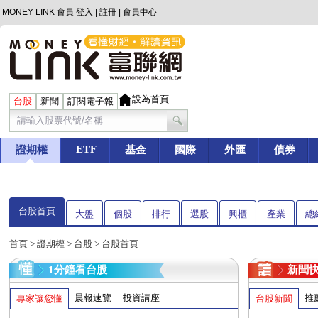
MONEY LINK 會員
登入
|
註冊
|
會員中心
設為首頁
台股
新聞
訂閱電子報
ETF
證期權
基金
國際
外匯
債券
台股首頁
大盤
個股
排行
選股
興櫃
產業
總
首頁
>
證期權
>
台股
> 台股首頁
1分鐘看台股
新聞
晨報速覽
投資講座
推
專家讓您懂
台股新聞