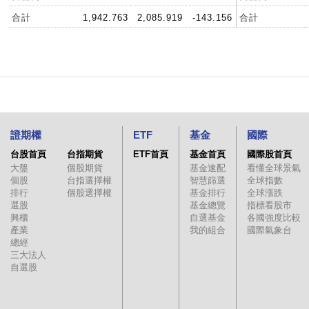
合計
1,942.763
2,085.919
-143.156
合計
證期權
ETF
基金
國際
台股首頁
台指期貨
ETF首頁
基金首頁
國際股首頁
大盤
個股期貨
基金速配
看懂全球景氣
個股
台指選擇權
智慧篩選
全球指數
排行
個股選擇權
基金排行
全球漲跌
選股
基金總覽
指標看股市
興櫃
自選基金
各國強度比較
產業
我的組合
國際氣象台
總經
三大法人
自選股