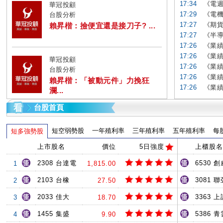
17:34
《電週
華冠投顧
17:29
《電機
台股分析
17:27
《期貨
賴昇楷：撿便宜還是接刀子? ...
17:27
《半導
17:26
《業績
17:26
《業績
華冠投顧
17:26
《業績
台股分析
17:26
《業績
賴昇楷：「被動元件」力挽狂
17:26
《業績
瀾...
台股首頁
短空弱勢股
一年殖利率
三年殖利率
五年殖利率
每
短多強勢股
上市股名
價位
5日強度
上櫃股名
2308 台達電
6530 創
1
1,815.00
2103 台橡
3081 聯
2
27.50
2033 佳大
3363 上
3
18.70
1455 集盛
5386 青
4
9.90