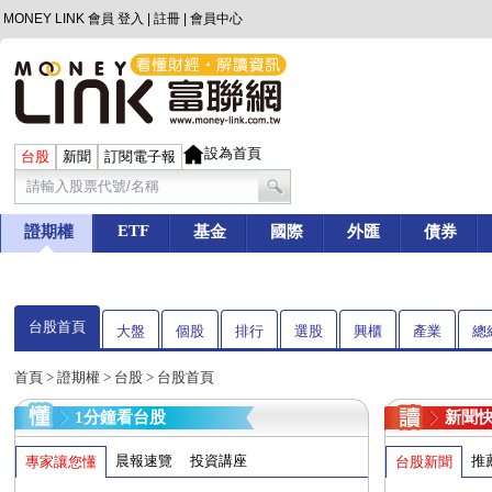
MONEY LINK 會員
登入
|
註冊
|
會員中心
設為首頁
台股
新聞
訂閱電子報
ETF
證期權
基金
國際
外匯
債券
台股首頁
大盤
個股
排行
選股
興櫃
產業
總
首頁
>
證期權
>
台股
> 台股首頁
1分鐘看台股
新聞
晨報速覽
投資講座
推
專家讓您懂
台股新聞