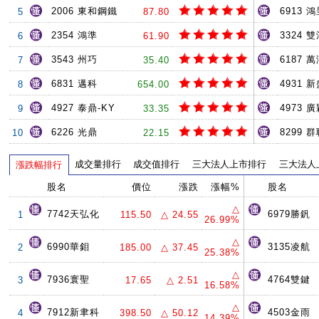
2006 東和鋼鐵
6913 
5
87.80
2354 鴻準
3324 
6
61.90
3543 州巧
6187 
7
35.40
6831 邁科
4931 
8
654.00
4927 泰鼎-KY
4973 
9
33.35
6226 光鼎
8299 
10
22.15
成交量排行
成交值排行
三大法人上市排行
三大法人
漲跌幅排行
股名
價位
漲跌
漲幅%
股名
△
7742天弘化
6979勝釩
1
115.50
△ 24.55
26.99%
△
6990華鉬
3135凌航
2
185.00
△ 37.45
25.38%
△
7936寰聖
4764雙鍵
3
17.65
△ 2.51
16.58%
△
7912新聿科
4503金雨
4
398.50
△ 50.12
14.39%