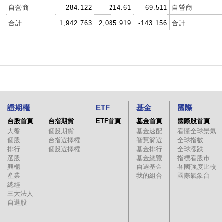
自營商
284.122
214.61
69.511
自營商
合計
1,942.763
2,085.919
-143.156
合計
證期權
ETF
基金
國際
台股首頁
台指期貨
ETF首頁
基金首頁
國際股首頁
大盤
個股期貨
基金速配
看懂全球景氣
個股
台指選擇權
智慧篩選
全球指數
排行
個股選擇權
基金排行
全球漲跌
選股
基金總覽
指標看股市
興櫃
自選基金
各國強度比較
產業
我的組合
國際氣象台
總經
三大法人
自選股