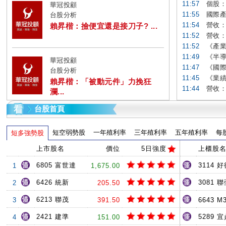
11:57
個股：
華冠投顧
11:55
國際產
台股分析
11:54
營收：台
賴昇楷：撿便宜還是接刀子? ...
11:52
營收：日
11:52
《產業
11:49
《半導
華冠投顧
11:47
《國際
台股分析
11:45
《業績
賴昇楷：「被動元件」力挽狂
11:44
營收：
瀾...
台股首頁
短空弱勢股
一年殖利率
三年殖利率
五年殖利率
每
短多強勢股
上市股名
價位
5日強度
上櫃股
6805 富世達
3114 
1
1,675.00
6426 統新
3081 
2
205.50
6213 聯茂
3
391.50
6643 M
2421 建準
5289 
4
151.00