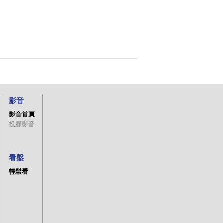
影音
影音首頁
投顧影音
看盤
輕鬆看