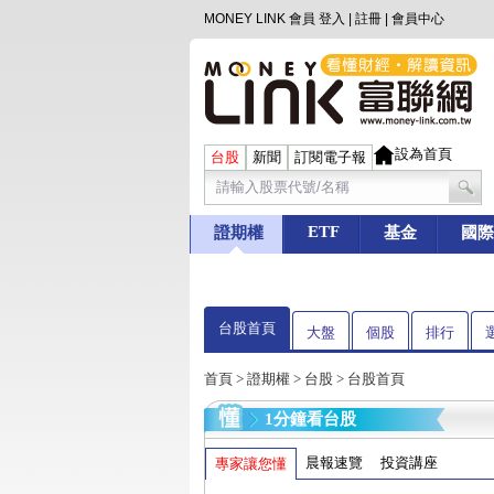
MONEY LINK 會員
登入
|
註冊
|
會員中心
設為首頁
台股
新聞
訂閱電子報
ETF
證期權
基金
國際
台股首頁
大盤
個股
排行
首頁
>
證期權
>
台股
> 台股首頁
1分鐘看台股
晨報速覽
投資講座
專家讓您懂