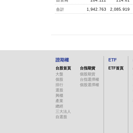
自營商
284.122
214.61
合計
1,942.763
2,085.919
證期權
ETF
台股首頁
台指期貨
ETF首頁
大盤
個股期貨
個股
台指選擇權
排行
個股選擇權
選股
興櫃
產業
總經
三大法人
自選股