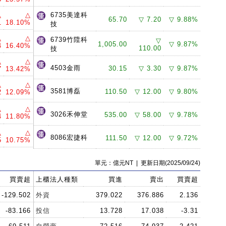
△
△
6735美達科
65.70
▽ 7.20
▽ 9.88%
1
18.10%
技
△
△
6739竹陞科
▽
1,005.00
▽ 9.87%
4
16.40%
110.00
技
△
△
4503金雨
30.15
▽ 3.30
▽ 9.87%
7
13.42%
△
△
3581博磊
110.50
▽ 12.00
▽ 9.80%
2
12.09%
△
△
3026禾伸堂
535.00
▽ 58.00
▽ 9.78%
4
11.80%
△
△
8086宏捷科
111.50
▽ 12.00
▽ 9.72%
5
10.75%
單元：億元NT | 更新日期(2025/09/24)
買賣超
上櫃法人種類
買進
賣出
買賣超
-129.502
外資
379.022
376.886
2.136
-83.166
投信
13.728
17.038
-3.31