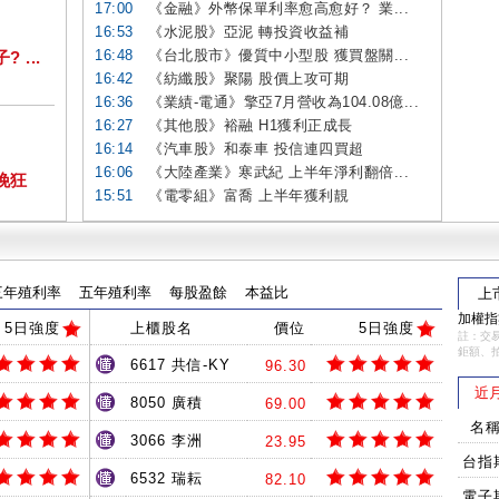
17:00
《金融》外幣保單利率愈高愈好？ 業...
16:53
《水泥股》亞泥 轉投資收益補
16:48
《台北股市》優質中小型股 獲買盤關...
...
16:42
《紡纖股》聚陽 股價上攻可期
16:36
《業績-電通》擎亞7月營收為104.08億...
16:27
《其他股》裕融 H1獲利正成長
16:14
《汽車股》和泰車 投信連四買超
16:06
《大陸產業》寒武紀 上半年淨利翻倍...
挽狂
15:51
《電零組》富喬 上半年獲利靚
三年殖利率
五年殖利率
每股盈餘
本益比
上
加權指數
5日強度
上櫃股名
價位
5日強度
註：交易
鉅額、
6617 共信-KY
96.30
近
8050 廣積
69.00
名
3066 李洲
23.95
台指
6532 瑞耘
82.10
電子