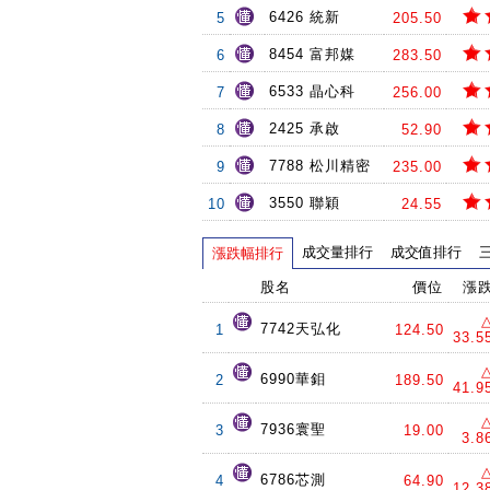
6426 統新
5
205.50
8454 富邦媒
6
283.50
6533 晶心科
7
256.00
2425 承啟
8
52.90
7788 松川精密
9
235.00
3550 聯穎
10
24.55
成交量排行
成交值排行
漲跌幅排行
股名
價位
漲
7742天弘化
1
124.50
33.5
6990華鉬
2
189.50
41.9
7936寰聖
3
19.00
3.8
6786芯測
4
64.90
12.3