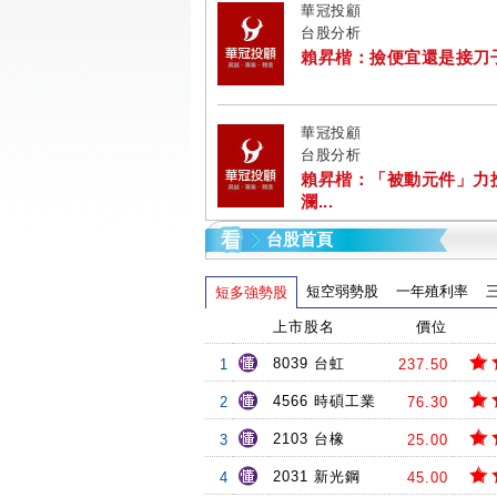
華冠投顧
台股分析
賴昇楷：撿便宜還是接刀子? 
華冠投顧
台股分析
賴昇楷：「被動元件」力
瀾...
台股首頁
短空弱勢股
一年殖利率
短多強勢股
上市股名
價位
8039 台虹
1
237.50
4566 時碩工業
2
76.30
2103 台橡
3
25.00
2031 新光鋼
4
45.00