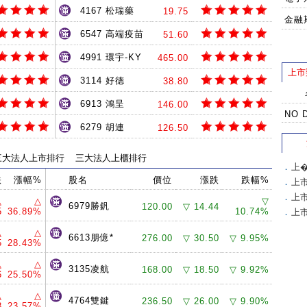
4167 松瑞藥
19.75
金融
6547 高端疫苗
51.60
4991 環宇-KY
465.00
上市
3114 好德
38.80
6913 鴻呈
146.00
NO 
6279 胡連
126.50
三大法人上市排行
三大法人上櫃排行
．
上
跌
漲幅%
股名
價位
漲跌
跌幅%
．
上
．
上
△
△
▽
6979勝釩
120.00
▽ 14.44
5
36.89%
10.74%
．
上
△
△
6613朋億*
276.00
▽ 30.50
▽ 9.95%
5
28.43%
△
△
3135凌航
168.00
▽ 18.50
▽ 9.92%
6
25.50%
△
△
4764雙鍵
236.50
▽ 26.00
▽ 9.90%
8
23.57%