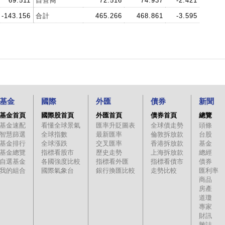
69.511
自營商
72.516
74.937
-2.421
-143.156
合計
465.266
468.861
-3.595
基金
國際
外匯
債券
新聞
基金首頁
國際股首頁
外匯首頁
債券首頁
總覽
基金速配
看懂全球景氣
匯率升貶圖表
全球債走勢
頭條
智慧篩選
全球指數
最新匯率
倫敦拆放款
台股
基金排行
全球漲跌
交叉匯率
香港拆放款
基金
基金總覽
指標看股市
歷史走勢
上海拆放款
總經
自選基金
各國強度比較
指標看外匯
指標看債市
債券
我的組合
國際氣象台
銀行換匯比較
走勢比較
匯利率
商品
房產
道瓊
專家
財訊
雜誌