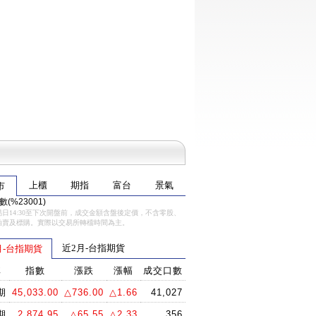
上櫃
期指
富台
景氣
市
(%23001)
日14:30至下次開盤前，成交金額含盤後定價，不含零股、
拍賣及標購。實際以交易所轉檔時間為主。
近2月-台指期貨
月-台指期貨
稱
指數
漲跌
漲幅
成交口數
期
45,033.00
△736.00
△1.66
41,027
期
2,874.95
△65.55
△2.33
356