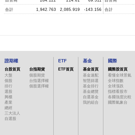
自營商
284.122
214.61
69.511
自營商
合計
1,942.763
2,085.919
-143.156
合計
證期權
ETF
基金
國際
台股首頁
台指期貨
ETF首頁
基金首頁
國際股首頁
大盤
個股期貨
基金速配
看懂全球景氣
個股
台指選擇權
智慧篩選
全球指數
排行
個股選擇權
基金排行
全球漲跌
選股
基金總覽
指標看股市
興櫃
自選基金
各國強度比較
產業
我的組合
國際氣象台
總經
三大法人
自選股