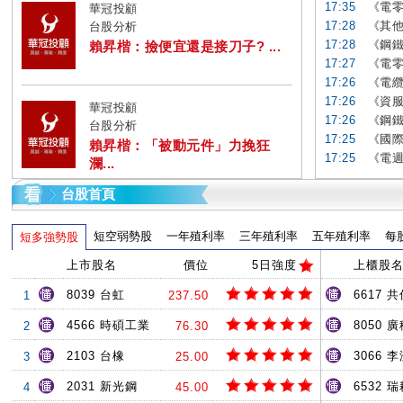
17:35
《電零
華冠投顧
17:28
《其他
台股分析
17:28
《鋼鐵
賴昇楷：撿便宜還是接刀子? ...
17:27
《電零
17:26
《電纜
17:26
《資服
華冠投顧
17:26
《鋼鐵
台股分析
17:25
《國際
賴昇楷：「被動元件」力挽狂
17:25
《電週
瀾...
台股首頁
短空弱勢股
一年殖利率
三年殖利率
五年殖利率
每
短多強勢股
上市股名
價位
5日強度
上櫃股
8039 台虹
6617 共
1
237.50
4566 時碩工業
8050 
2
76.30
2103 台橡
3066 
3
25.00
2031 新光鋼
6532 
4
45.00