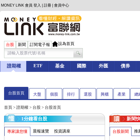
MONEY LINK 會員
登入
|
註冊
|
會員中心
設為首頁
台股
新聞
訂閱電子報
ETF
證期權
基金
國際
外匯
債券
台股首頁
大盤
個股
排行
選股
興櫃
產業
總
首頁
>
證期權
>
台股
> 台股首頁
1分鐘看台股
新聞
晨報速覽
投資講座
推
專家讓您懂
台股新聞