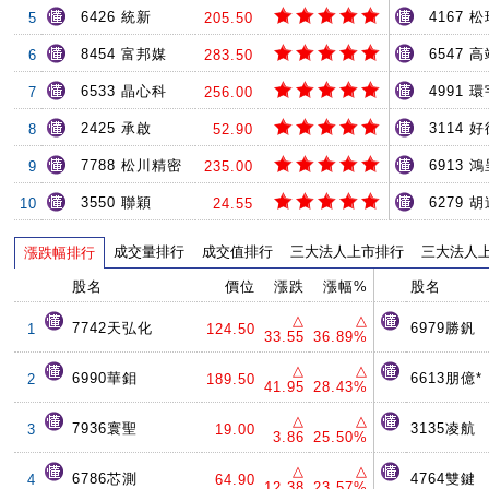
6426 統新
4167 
5
205.50
8454 富邦媒
6547 
6
283.50
6533 晶心科
4991 環
7
256.00
2425 承啟
3114 
8
52.90
7788 松川精密
6913 
9
235.00
3550 聯穎
6279 
10
24.55
成交量排行
成交值排行
三大法人上市排行
三大法人
漲跌幅排行
股名
價位
漲跌
漲幅%
股名
△
△
7742天弘化
6979勝釩
1
124.50
33.55
36.89%
△
△
6990華鉬
6613朋億*
2
189.50
41.95
28.43%
△
△
7936寰聖
3135凌航
3
19.00
3.86
25.50%
△
△
6786芯測
4764雙鍵
4
64.90
12.38
23.57%