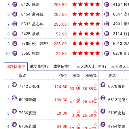
6426 統新
4167 
5
205.50
8454 富邦媒
6547 
6
283.50
6533 晶心科
4991 環
7
256.00
2425 承啟
3114 
8
52.90
7788 松川精密
6913 
9
235.00
3550 聯穎
6279 
10
24.55
成交量排行
成交值排行
三大法人上市排行
三大法人
漲跌幅排行
股名
價位
漲跌
漲幅%
股名
△
△
7742天弘化
6979勝釩
1
124.50
33.55
36.89%
△
△
6990華鉬
6613朋億*
2
189.50
41.95
28.43%
△
△
7936寰聖
3135凌航
3
19.00
3.86
25.50%
△
△
6786芯測
4764雙鍵
4
64.90
12.38
23.57%