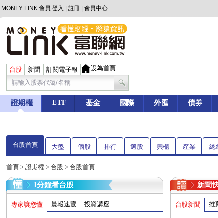
MONEY LINK 會員
登入
|
註冊
|
會員中心
設為首頁
台股
新聞
訂閱電子報
ETF
證期權
基金
國際
外匯
債券
台股首頁
大盤
個股
排行
選股
興櫃
產業
總
首頁
>
證期權
>
台股
> 台股首頁
1分鐘看台股
新聞
晨報速覽
投資講座
推
專家讓您懂
台股新聞