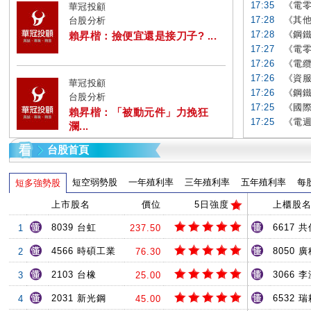
17:35
《電零
華冠投顧
17:28
《其他
台股分析
17:28
《鋼鐵
賴昇楷：撿便宜還是接刀子? ...
17:27
《電零
17:26
《電纜
17:26
《資服
華冠投顧
17:26
《鋼鐵
台股分析
17:25
《國際
賴昇楷：「被動元件」力挽狂
17:25
《電週
瀾...
台股首頁
短空弱勢股
一年殖利率
三年殖利率
五年殖利率
每
短多強勢股
上市股名
價位
5日強度
上櫃股
8039 台虹
6617 共
1
237.50
4566 時碩工業
8050 
2
76.30
2103 台橡
3066 
3
25.00
2031 新光鋼
6532 
4
45.00