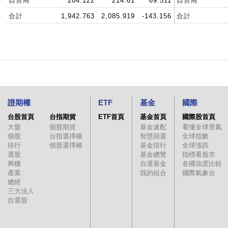
自營商
284.122
214.61
69.511
自營商
合計
1,942.763
2,085.919
-143.156
合計
證期權
ETF
基金
國際
台股首頁
台指期貨
ETF首頁
基金首頁
國際股首頁
大盤
個股期貨
基金速配
看懂全球景氣
個股
台指選擇權
智慧篩選
全球指數
排行
個股選擇權
基金排行
全球漲跌
選股
基金總覽
指標看股市
興櫃
自選基金
各國強度比較
產業
我的組合
國際氣象台
總經
三大法人
自選股