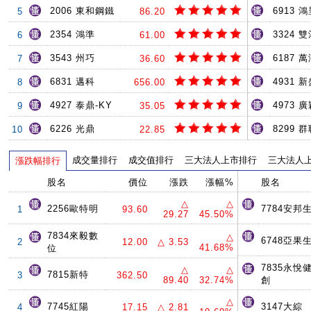
2006 東和鋼鐵
6913 
5
86.20
2354 鴻準
3324 
6
61.00
3543 州巧
6187 
7
36.60
6831 邁科
4931 
8
656.00
4927 泰鼎-KY
4973 
9
35.05
6226 光鼎
8299 
10
22.85
成交量排行
成交值排行
三大法人上市排行
三大法人
漲跌幅排行
股名
價位
漲跌
漲幅%
股名
△
△
2256歐特明
7784安邦
1
93.60
29.27
45.50%
7834來毅數
△
6748亞果
2
12.00
△ 3.53
41.68%
位
7835永悅
△
△
7815新特
3
362.50
89.40
32.74%
創
△
7745紅陽
3147大綜
4
17.15
△ 2.81