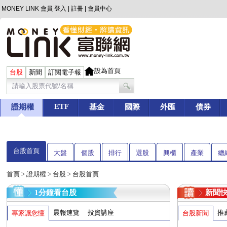
MONEY LINK 會員
登入
|
註冊
|
會員中心
設為首頁
台股
新聞
訂閱電子報
ETF
證期權
基金
國際
外匯
債券
台股首頁
大盤
個股
排行
選股
興櫃
產業
總
首頁
>
證期權
>
台股
> 台股首頁
1分鐘看台股
新聞
晨報速覽
投資講座
推
專家讓您懂
台股新聞