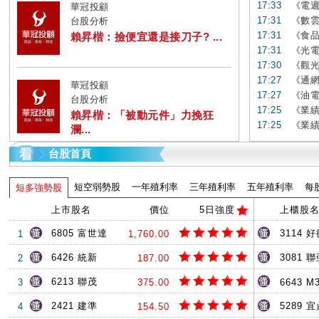
17:33
《電週
華冠投顧
17:31
《數雲
台股分析
17:31
《食品
賴昇楷：撿便宜還是接刀子? ...
17:31
《光電
17:30
《觀光
17:27
《通網
華冠投顧
17:27
《油電
台股分析
17:25
《業績
賴昇楷：「被動元件」力挽狂
17:25
《業績
瀾...
台股首頁
短空弱勢股
一年殖利率
三年殖利率
五年殖利率
每
短多強勢股
上市股名
價位
5日強度
上櫃股
6805 富世達
3114 
1
1,760.00
6426 統新
3081 
2
187.00
6213 聯茂
3
375.00
6643 M
2421 建準
5289 
4
154.50