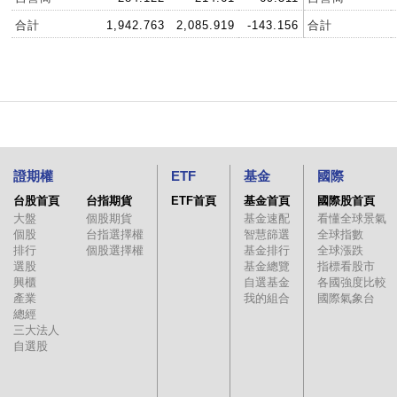
合計
1,942.763
2,085.919
-143.156
合計
證期權
ETF
基金
國際
台股首頁
台指期貨
ETF首頁
基金首頁
國際股首頁
大盤
個股期貨
基金速配
看懂全球景氣
個股
台指選擇權
智慧篩選
全球指數
排行
個股選擇權
基金排行
全球漲跌
選股
基金總覽
指標看股市
興櫃
自選基金
各國強度比較
產業
我的組合
國際氣象台
總經
三大法人
自選股