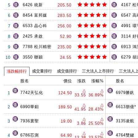
6426 統新
4167 
5
205.50
8454 富邦媒
6547 
6
283.50
6533 晶心科
4991 環
7
256.00
2425 承啟
3114 
8
52.90
7788 松川精密
6913 
9
235.00
3550 聯穎
6279 
10
24.55
成交量排行
成交值排行
三大法人上市排行
三大法人
漲跌幅排行
股名
價位
漲跌
漲幅%
股名
△
△
7742天弘化
6979勝釩
1
124.50
33.55
36.89%
△
△
6990華鉬
6613朋億*
2
189.50
41.95
28.43%
△
△
7936寰聖
3135凌航
3
19.00
3.86
25.50%
△
△
6786芯測
4764雙鍵
4
64.90
12.38
23.57%