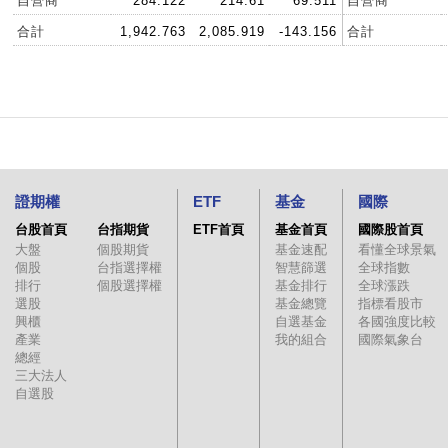
自營商
284.122
214.61
69.511
自營商
合計
1,942.763
2,085.919
-143.156
合計
證期權
ETF
基金
國際
台股首頁
台指期貨
ETF首頁
基金首頁
國際股首頁
大盤
個股期貨
基金速配
看懂全球景氣
個股
台指選擇權
智慧篩選
全球指數
排行
個股選擇權
基金排行
全球漲跌
選股
基金總覽
指標看股市
興櫃
自選基金
各國強度比較
產業
我的組合
國際氣象台
總經
三大法人
自選股