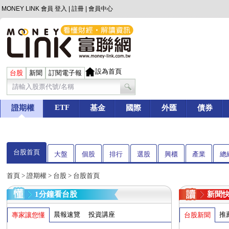
MONEY LINK 會員
登入
|
註冊
|
會員中心
設為首頁
台股
新聞
訂閱電子報
ETF
證期權
基金
國際
外匯
債券
台股首頁
大盤
個股
排行
選股
興櫃
產業
總
首頁
>
證期權
>
台股
> 台股首頁
1分鐘看台股
新聞
晨報速覽
投資講座
推
專家讓您懂
台股新聞