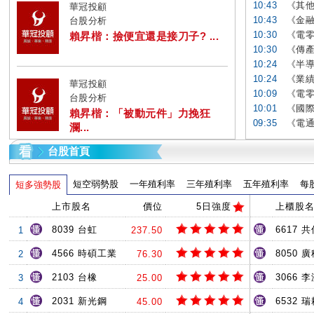
10:43
《其他
華冠投顧
10:43
《金融
台股分析
10:30
《電零
賴昇楷：撿便宜還是接刀子? ...
10:30
《傳產
10:24
《半導
10:24
《業績
華冠投顧
10:09
《電零
台股分析
10:01
《國際
賴昇楷：「被動元件」力挽狂
09:35
《電通
瀾...
台股首頁
短空弱勢股
一年殖利率
三年殖利率
五年殖利率
每
短多強勢股
上市股名
價位
5日強度
上櫃股
8039 台虹
6617 共
1
237.50
4566 時碩工業
8050 
2
76.30
2103 台橡
3066 
3
25.00
2031 新光鋼
6532 
4
45.00