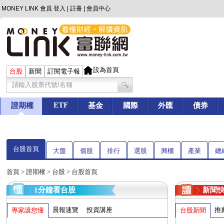
MONEY LINK 會員
登入
|
註冊
|
會員中心
設為首頁
台股
新聞
訂閱電子報
ETF
證期權
基金
國際
外匯
債券
台股首頁
大盤
個股
排行
選股
興櫃
產業
總
首頁
>
證期權
>
台股
> 台股首頁
1分鐘看台股
新聞
晨報速覽
投資講座
推
專家讓您懂
台股新聞