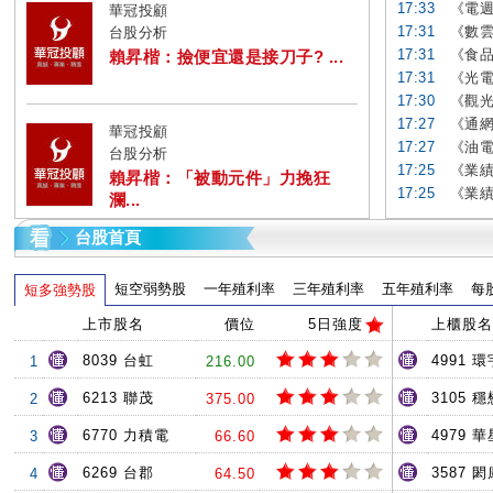
17:33
《電週
華冠投顧
17:31
《數雲
台股分析
17:31
《食品
賴昇楷：撿便宜還是接刀子? ...
17:31
《光電
17:30
《觀光
17:27
《通網
華冠投顧
17:27
《油電
台股分析
17:25
《業績
賴昇楷：「被動元件」力挽狂
17:25
《業績
瀾...
台股首頁
短空弱勢股
一年殖利率
三年殖利率
五年殖利率
每
短多強勢股
上市股名
價位
5日強度
上櫃股名
8039 台虹
4991 環
1
216.00
6213 聯茂
3105 穩
2
375.00
6770 力積電
4979 
3
66.60
6269 台郡
3587 閎
4
64.50