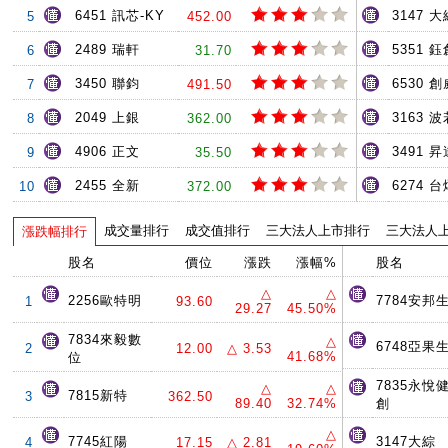
6451 訊芯-KY
3147 大
5
452.00
2489 瑞軒
5351 鈺
6
31.70
3450 聯鈞
6530 創
7
491.50
2049 上銀
3163 
8
362.00
4906 正文
3491 
9
35.50
2455 全新
6274 台
10
372.00
成交量排行
成交值排行
三大法人上市排行
三大法人
漲跌幅排行
股名
價位
漲跌
漲幅%
股名
△
△
2256歐特明
7784安邦
1
93.60
29.27
45.50%
7834來毅數
△
6748亞果
2
12.00
△ 3.53
41.68%
位
7835永悅
△
△
7815新特
3
362.50
89.40
32.74%
創
△
7745紅陽
3147大綜
4
17.15
△ 2.81