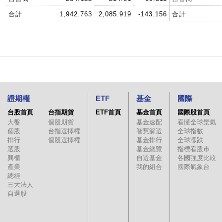
合計
1,942.763
2,085.919
-143.156
合計
證期權
ETF
基金
國際
台股首頁
台指期貨
ETF首頁
基金首頁
國際股首頁
大盤
個股期貨
基金速配
看懂全球景氣
個股
台指選擇權
智慧篩選
全球指數
排行
個股選擇權
基金排行
全球漲跌
選股
基金總覽
指標看股市
興櫃
自選基金
各國強度比較
產業
我的組合
國際氣象台
總經
三大法人
自選股