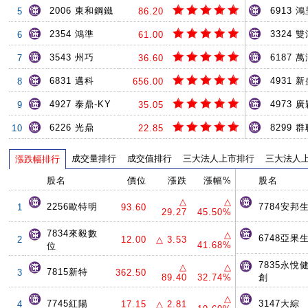
2006 東和鋼鐵
6913 
5
86.20
2354 鴻準
3324 
6
61.00
3543 州巧
6187 
7
36.60
6831 邁科
4931 
8
656.00
4927 泰鼎-KY
4973 
9
35.05
6226 光鼎
8299 
10
22.85
成交量排行
成交值排行
三大法人上市排行
三大法人
漲跌幅排行
股名
價位
漲跌
漲幅%
股名
△
△
2256歐特明
7784安邦
1
93.60
29.27
45.50%
7834來毅數
△
6748亞果
2
12.00
△ 3.53
41.68%
位
7835永悅
△
△
7815新特
3
362.50
89.40
32.74%
創
△
7745紅陽
3147大綜
4
17.15
△ 2.81