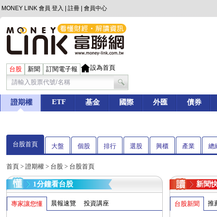
MONEY LINK 會員
登入
|
註冊
|
會員中心
設為首頁
台股
新聞
訂閱電子報
ETF
證期權
基金
國際
外匯
債券
台股首頁
大盤
個股
排行
選股
興櫃
產業
總
首頁
>
證期權
>
台股
> 台股首頁
1分鐘看台股
新聞
晨報速覽
投資講座
推
專家讓您懂
台股新聞