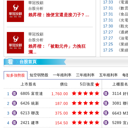
17:33
《電週
華冠投顧
17:31
《數雲
台股分析
17:31
《食品
賴昇楷：撿便宜還是接刀子? ...
17:31
《光電
17:30
《觀光
17:27
《通網
華冠投顧
17:27
《油電
台股分析
17:25
《業績
賴昇楷：「被動元件」力挽狂
17:25
《業績
瀾...
台股首頁
短空弱勢股
一年殖利率
三年殖利率
五年殖利率
每
短多強勢股
上市股名
價位
5日強度
上櫃股
6805 富世達
3114 
1
1,760.00
6426 統新
3081 
2
187.00
6213 聯茂
3
375.00
6643 M
2421 建準
5289 
4
154.50