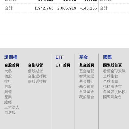
合計
1,942.763
2,085.919
-143.156
合計
證期權
ETF
基金
國際
台股首頁
台指期貨
ETF首頁
基金首頁
國際股首頁
大盤
個股期貨
基金速配
看懂全球景氣
個股
台指選擇權
智慧篩選
全球指數
排行
個股選擇權
基金排行
全球漲跌
選股
基金總覽
指標看股市
興櫃
自選基金
各國強度比較
產業
我的組合
國際氣象台
總經
三大法人
自選股