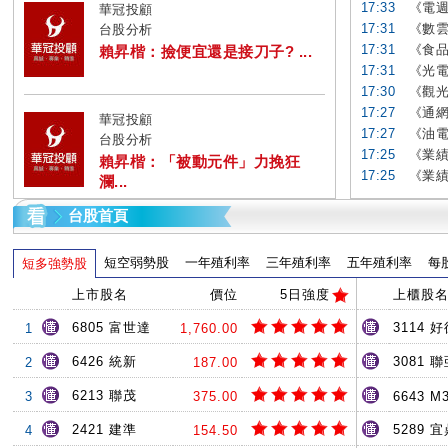
17:33
《電週
華冠投顧
17:31
《數雲
台股分析
17:31
《食品
賴昇楷：撿便宜還是接刀子? ...
17:31
《光電
17:30
《觀光
17:27
《通網
華冠投顧
17:27
《油電
台股分析
17:25
《業績
賴昇楷：「被動元件」力挽狂
17:25
《業績
瀾...
台股首頁
短空弱勢股
一年殖利率
三年殖利率
五年殖利率
每
短多強勢股
上市股名
價位
5日強度
上櫃股
6805 富世達
3114 
1
1,760.00
6426 統新
3081 
2
187.00
6213 聯茂
3
375.00
6643 M
2421 建準
5289 
4
154.50