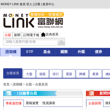
MONEY LINK 會員
登入
|
註冊
|
會員中心
設為首頁
台股
新聞
訂閱電子報
ETF
證期權
基金
國際
外匯
債券
台股首頁
大盤
個股
排行
選股
興櫃
產業
總
首頁
>
證期權
>
台股
> 台股首頁
1分鐘看台股
新聞
晨報速覽
投資講座
推
專家讓您懂
台股新聞