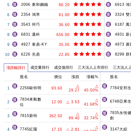
2006 東和鋼鐵
6913 
5
86.20
2354 鴻準
3324 
6
61.00
3543 州巧
6187 
7
36.60
6831 邁科
4931 
8
656.00
4927 泰鼎-KY
4973 
9
35.05
6226 光鼎
8299 
10
22.85
成交量排行
成交值排行
三大法人上市排行
三大法人
漲跌幅排行
股名
價位
漲跌
漲幅%
股名
△
△
2256歐特明
7784安邦
1
93.60
29.27
45.50%
7834來毅數
△
6748亞果
2
12.00
△ 3.53
41.68%
位
7835永悅
△
△
7815新特
3
362.50
89.40
32.74%
創
△
7745紅陽
3147大綜
4
17.15
△ 2.81