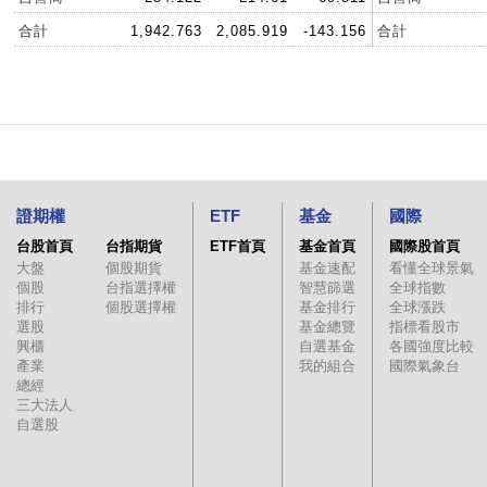
合計
1,942.763
2,085.919
-143.156
合計
證期權
ETF
基金
國際
台股首頁
台指期貨
ETF首頁
基金首頁
國際股首頁
大盤
個股期貨
基金速配
看懂全球景氣
個股
台指選擇權
智慧篩選
全球指數
排行
個股選擇權
基金排行
全球漲跌
選股
基金總覽
指標看股市
興櫃
自選基金
各國強度比較
產業
我的組合
國際氣象台
總經
三大法人
自選股