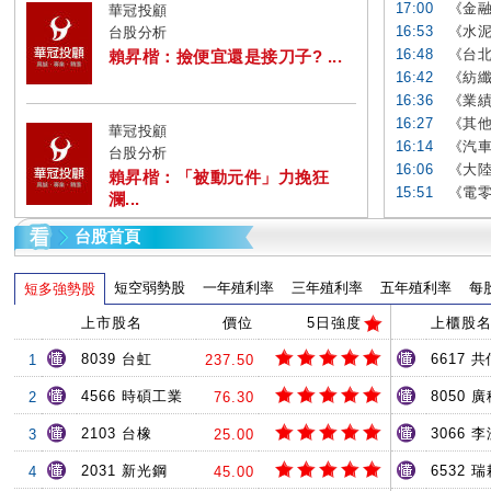
17:00
《金融
華冠投顧
16:53
《水泥
台股分析
16:48
《台北
賴昇楷：撿便宜還是接刀子? ...
16:42
《紡纖
16:36
《業績
16:27
《其他
華冠投顧
16:14
《汽車
台股分析
16:06
《大陸
賴昇楷：「被動元件」力挽狂
15:51
《電零
瀾...
台股首頁
短空弱勢股
一年殖利率
三年殖利率
五年殖利率
每
短多強勢股
上市股名
價位
5日強度
上櫃股
8039 台虹
6617 共
1
237.50
4566 時碩工業
8050 
2
76.30
2103 台橡
3066 
3
25.00
2031 新光鋼
6532 
4
45.00