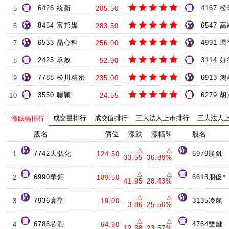
6426 統新
4167 
5
205.50
8454 富邦媒
6547 
6
283.50
6533 晶心科
4991 環
7
256.00
2425 承啟
3114 
8
52.90
7788 松川精密
6913 
9
235.00
3550 聯穎
6279 
10
24.55
成交量排行
成交值排行
三大法人上市排行
三大法人
漲跌幅排行
股名
價位
漲跌
漲幅%
股名
△
△
7742天弘化
6979勝釩
1
124.50
33.55
36.89%
△
△
6990華鉬
6613朋億*
2
189.50
41.95
28.43%
△
△
7936寰聖
3135凌航
3
19.00
3.86
25.50%
△
△
6786芯測
4764雙鍵
4
64.90
12.38
23.57%