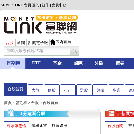
MONEY LINK 會員
登入
|
註冊
|
會員中心
設為首頁
台股
新聞
訂閱電子報
ETF
證期權
基金
國際
外匯
債券
台股首頁
大盤
個股
排行
選股
興櫃
產業
總
首頁
>
證期權
>
台股
> 台股首頁
1分鐘看台股
新聞
晨報速覽
投資講座
推
專家讓您懂
台股新聞