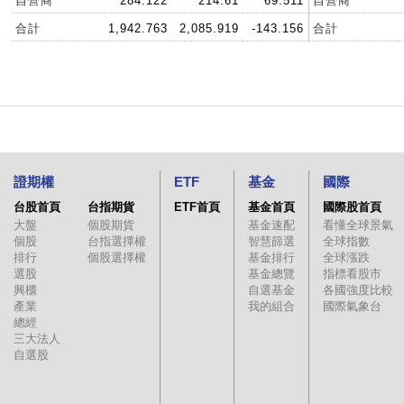
自營商
284.122
214.61
69.511
自營商
合計
1,942.763
2,085.919
-143.156
合計
證期權
ETF
基金
國際
台股首頁
台指期貨
ETF首頁
基金首頁
國際股首頁
大盤
個股期貨
基金速配
看懂全球景氣
個股
台指選擇權
智慧篩選
全球指數
排行
個股選擇權
基金排行
全球漲跌
選股
基金總覽
指標看股市
興櫃
自選基金
各國強度比較
產業
我的組合
國際氣象台
總經
三大法人
自選股